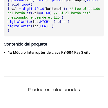
}
void
loop
()
{
 val 
=
digitalRead
(
buttonpin
)
;
// Lee el estado 
del botón
if
(
val
==
HIGH
)
// Si el botón está 
presionado, enciende el LED
{
digitalWrite
(
led
,
HIGH
)
;
}
else
{
digitalWrite
(
led
,
LOW
)
;
}
}
Contenido del paquete
1x Módulo Interruptor de Llave KY-004 Key Switch
Productos relacionados