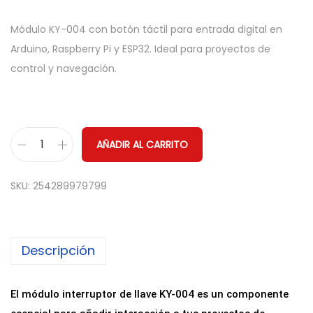
Módulo KY-004 con botón táctil para entrada digital en
Arduino, Raspberry Pi y ESP32. Ideal para proyectos de
control y navegación.
AÑADIR AL CARRITO
M
ó
SKU:
254289979799
d
u
l
Descripción
o
I
n
El módulo interruptor de llave KY-004 es un componente
t