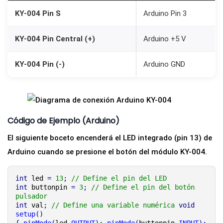
P
KY-004 Pin S
Arduino Pin 3
i
KY-004 Pin Central (+)
Arduino +5 V
y
E
KY-004 Pin (-)
Arduino GND
S
P
3
2
Código de Ejemplo (Arduino)
c
a
El siguiente boceto encenderá el LED integrado (pin 13) de
n
Arduino cuando se presione el botón del módulo KY-004.
t
int
 led 
i
=
13
;
// Define el pin del LED
int
 buttonpin 
=
3
;
// Define el pin del botón 
d
pulsador
int
 val
;
// Define una variable numérica
void
a
setup
()
d
{
pinMode
(
led
,
OUTPUT
)
;
pinMode
(
buttonpin
,
INPUT
)
;