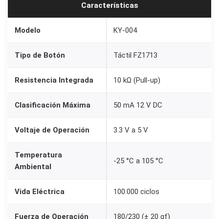
Características
á
c
Modelo
KY-004
t
i
Tipo de Botón
Táctil FZ1713
l
K
Resistencia Integrada
10 kΩ (Pull-up)
Y
Clasificación Máxima
50 mA 12 V DC
-
0
Voltaje de Operación
3.3 V a 5 V
0
4
Temperatura
-25 °C a 105 °C
p
Ambiental
a
r
Vida Eléctrica
100.000 ciclos
a
A
Fuerza de Operación
180/230 (± 20 gf)