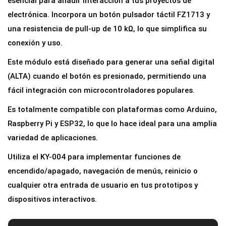
esencial para añadir interacción a tus proyectos de
e
electrónica. Incorpora un botón pulsador táctil FZ1713 y
r
una resistencia de pull-up de 10 kΩ, lo que simplifica su
r
conexión y uso.
u
Este módulo está diseñado para generar una señal digital
p
(ALTA) cuando el botón es presionado, permitiendo una
t
fácil integración con microcontroladores populares.
o
Es totalmente compatible con plataformas como Arduino,
r
Raspberry Pi y ESP32, lo que lo hace ideal para una amplia
d
variedad de aplicaciones.
e
B
Utiliza el KY-004 para implementar funciones de
o
encendido/apagado, navegación de menús, reinicio o
t
cualquier otra entrada de usuario en tus prototipos y
ó
dispositivos interactivos.
n
T