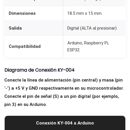
r
Dimensiones
18.5 mm x 15 mm
d
u
Salida
Digital (ALTA al presionar)
i
n
Arduino, Raspberry Pi,
Compatibilidad
o
ESP32
,
R
Diagrama de Conexión KY-004
a
s
Conecte la línea de alimentación (pin central) y masa (pin
p
‘-‘) a +5 V y GND respectivamente en su microcontrolador.
b
Conecte el pin de señal (S) a un pin digital (por ejemplo,
e
pin 3) en su Arduino.
r
r
Conexión KY-004 a Arduino
y