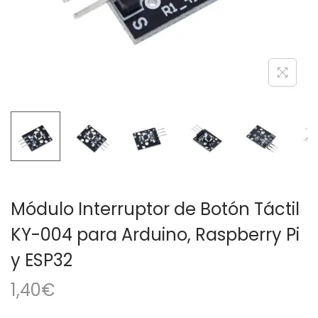
a
i
c
d
i
o
ó
n
Módulo Interruptor de Botón Táctil
KY-004 para Arduino, Raspberry Pi
y ESP32
1,40
€