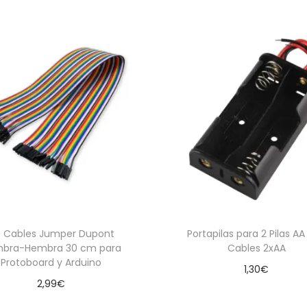
 Cables Jumper Dupont
Portapilas para 2 Pilas A
bra-Hembra 30 cm para
Cables 2xAA
Protoboard y Arduino
1,30
€
2,99
€
Añadir al carrito
Añadir al carrito