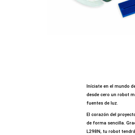
a
i
c
d
i
o
ó
n
Iníciate en el mundo d
desde cero un robot mu
fuentes de luz.
El corazón del proyec
de forma sencilla. Gra
L298N, tu robot tendrá