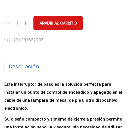
AÑADIR AL CARRITO
I
n
SKU:
264392662997
t
e
r
Descripción
r
u
p
Este interruptor de paso es la solución perfecta para
t
instalar un punto de control de encendido y apagado en el
o
cable de una lámpara de mesa, de pie u otro dispositivo
r
electrónico.
d
Su diseño compacto y sistema de cierre a presión permite
e
una instalación sencilla y segura, sin necesidad de utilizar