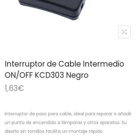
a
i
c
d
i
o
ó
n
Interruptor de Cable Intermedio
ON/OFF KCD303 Negro
1,63
€
Interruptor de paso para cable, ideal para reparar o añadir
un punto de encendido a lámparas y otros aparatos. Su
diseño sin tornillos facilita un montaje rápido.