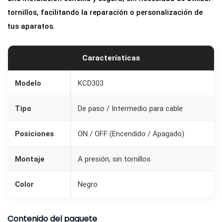
C
tornillos, facilitando la reparación o personalización de
a
tus aparatos.
b
l
Características
e
I
Modelo
KCD303
n
t
Tipo
De paso / Intermedio para cable
e
r
Posiciones
ON / OFF (Encendido / Apagado)
m
e
Montaje
A presión, sin tornillos
d
Color
Negro
i
o
O
Contenido del paquete