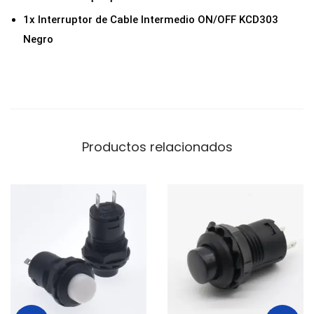
N
1x Interruptor de Cable Intermedio ON/OFF KCD303
/
Negro
O
F
F
K
C
D
Productos relacionados
3
0
3
N
e
g
r
o