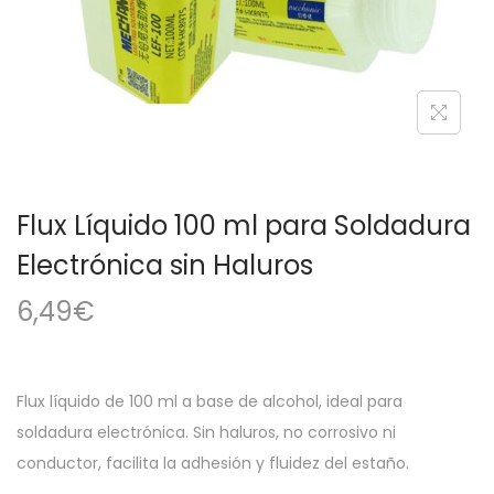
a
i
c
d
i
o
ó
n
Flux Líquido 100 ml para Soldadura
Electrónica sin Haluros
6,49
€
Flux líquido de 100 ml a base de alcohol, ideal para
soldadura electrónica. Sin haluros, no corrosivo ni
conductor, facilita la adhesión y fluidez del estaño.