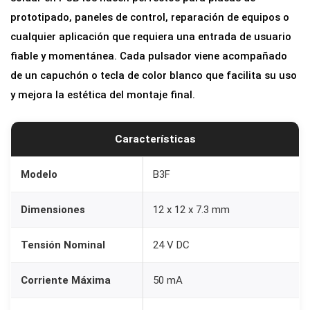
o
prototipado, paneles de control, reparación de equipos o
r
cualquier aplicación que requiera una entrada de usuario
e
fiable y momentánea. Cada pulsador viene acompañado
s
de un capuchón o tecla de color blanco que facilita su uso
T
y mejora la estética del montaje final.
á
c
Características
t
i
Modelo
B3F
l
e
Dimensiones
12 x 12 x 7.3 mm
s
B
Tensión Nominal
24 V DC
3
F
Corriente Máxima
50 mA
(