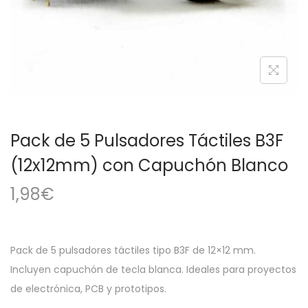
a
i
c
d
i
o
ó
n
Pack de 5 Pulsadores Táctiles B3F
(12x12mm) con Capuchón Blanco
1,98
€
Pack de 5 pulsadores táctiles tipo B3F de 12×12 mm.
Incluyen capuchón de tecla blanca. Ideales para proyectos
de electrónica, PCB y prototipos.