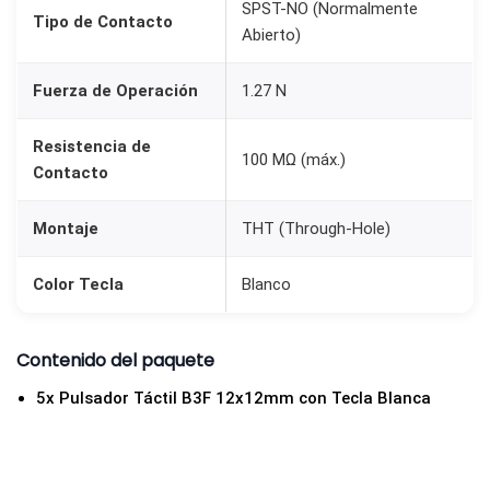
SPST-NO (Normalmente
1
Tipo de Contacto
Abierto)
2
x
Fuerza de Operación
1.27 N
1
2
Resistencia de
100 MΩ (máx.)
m
Contacto
m
)
Montaje
THT (Through-Hole)
c
Color Tecla
Blanco
o
n
C
Contenido del paquete
a
5x Pulsador Táctil B3F 12x12mm con Tecla Blanca
p
u
c