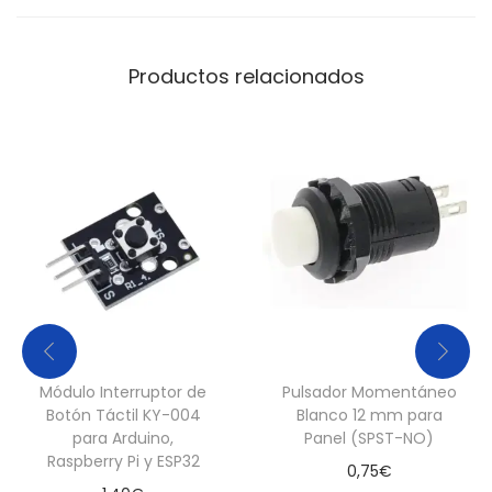
h
ó
n
Productos relacionados
B
l
a
n
c
o
c
a
n
t
Módulo Interruptor de
Pulsador Momentáneo
i
Botón Táctil KY-004
Blanco 12 mm para
para Arduino,
Panel (SPST-NO)
d
Raspberry Pi y ESP32
0,75
€
a