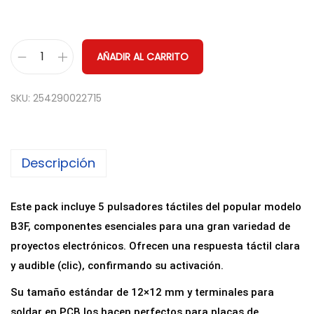
AÑADIR AL CARRITO
P
a
SKU:
254290022715
c
k
d
Descripción
e
5
P
Este pack incluye 5 pulsadores táctiles del popular modelo
u
B3F, componentes esenciales para una gran variedad de
l
proyectos electrónicos. Ofrecen una respuesta táctil clara
s
y audible (clic), confirmando su activación.
a
Su tamaño estándar de 12×12 mm y terminales para
d
soldar en PCB los hacen perfectos para placas de