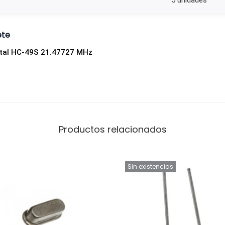
5 unidades
ete
istal HC-49S 21.47727 MHz
Productos relacionados
Sin existencias