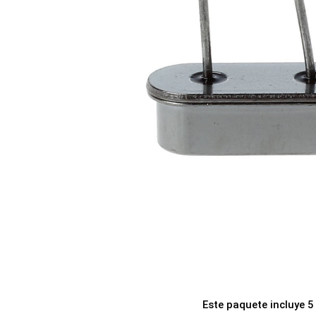
a
i
c
d
i
o
ó
n
Este paquete incluye 5