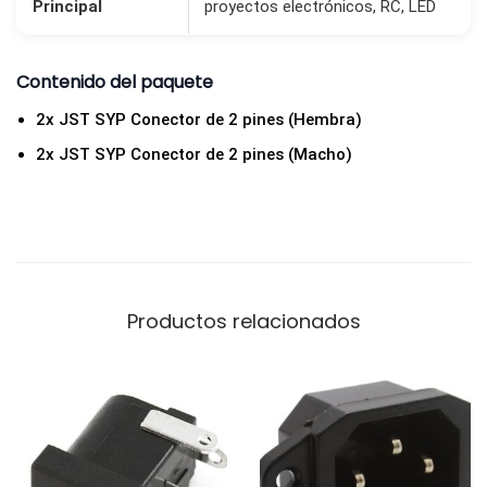
Principal
proyectos electrónicos, RC, LED
G
2
2
Contenido del paquete
1
2x JST SYP Conector de 2 pines (Hembra)
5
2x JST SYP Conector de 2 pines (Macho)
0
m
m
c
a
Productos relacionados
n
t
i
d
a
d