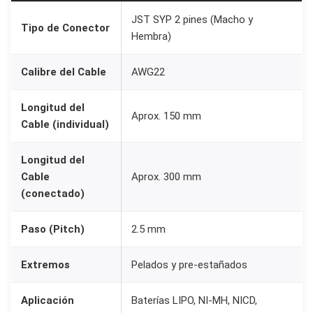
n
JST SYP 2 pines (Macho y
Tipo de Conector
e
Hembra)
s
M
Calibre del Cable
AWG22
a
Longitud del
c
Aprox. 150 mm
Cable (individual)
h
o
Longitud del
H
Cable
Aprox. 300 mm
e
(conectado)
m
b
Paso (Pitch)
2.5 mm
r
Extremos
Pelados y pre-estañados
a
A
Aplicación
Baterías LIPO, NI-MH, NICD,
W