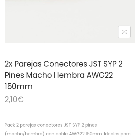
a
i
c
d
i
o
ó
n
2x Parejas Conectores JST SYP 2
Pines Macho Hembra AWG22
150mm
2,10
€
Pack 2 parejas conectores JST SYP 2 pines
(macho/hembra) con cable AWG22 150mm. Ideales para