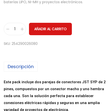
baterías LIPO, NI-MH y proyectos electrónicos.
AÑADIR AL CARRITO
2
x
SKU:
254290026080
P
a
r
Descripción
e
j
a
Este pack incluye dos parejas de conectores JST SYP de 2
s
pines, compuestos por un conector macho y uno hembra
C
cada una. Son la solución perfecta para establecer
o
conexiones eléctricas rápidas y seguras en una amplia
n
variedad de proyectos de electrónica.