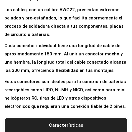
e
Los cables, con un calibre AWG22, presentan extremos
c
pelados y pre-estañados, lo que facilita enormemente el
t
proceso de soldadura directa a tus componentes, placas
o
de circuito o baterías.
r
Cada conector individual tiene una longitud de cable de
e
aproximadamente 150 mm. Al unir un conector macho y
s
uno hembra, la longitud total del cable conectado alcanza
J
los 300 mm, ofreciendo flexibilidad en tus montajes.
S
T
Estos conectores son ideales para la conexión de baterías
S
recargables como LIPO, NI-MH y NICD, así como para mini
Y
helicópteros RC, tiras de LED y otros dispositivos
P
electrónicos que requieran una conexión fiable de 2 pines.
2
P
Características
i