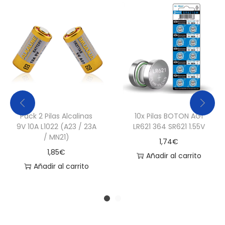
Pack 2 Pilas Alcalinas
10x Pilas BOTON AG1
9V 10A L1022 (A23 / 23A
LR621 364 SR621 1.55V
/ MN21)
1,74
€
1,85
€
Añadir al carrito
Añadir al carrito