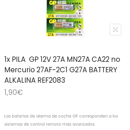
a
i
c
d
i
o
ó
n
1x PILA GP 12V 27A MN27A CA22 no
Mercurio 27AF-2C1 G27A BATTERY
ALKALINA REF2083
1,90
€
Las baterías de alarma de coche GP corresponden a los
sistemas de control remoto más avanzados.