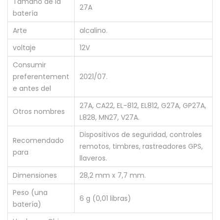
Tamaño de la
27A
batería
Arte
alcalino.
voltaje
12V
Consumir
preferentement
2021/07.
e antes del
27A, CA22, EL-812, EL812, G27A, GP27A,
Otros nombres
L828, MN27, V27A.
Dispositivos de seguridad, controles
Recomendado
remotos, timbres, rastreadores GPS,
para
llaveros.
Dimensiones
28,2 mm x 7,7 mm.
Peso (una
6 g (0,01 libras)
batería)