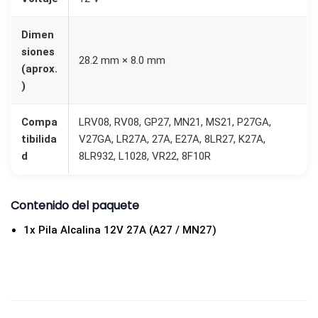
2
8
Dimen
(
siones
28.2 mm × 8.0 mm
(aprox.
A
)
2
7
Compa
LRV08, RV08, GP27, MN21, MS21, P27GA,
/
tibilida
V27GA, LR27A, 27A, E27A, 8LR27, K27A,
M
d
8LR932, L1028, VR22, 8F10R
N
2
Contenido del paquete
7
)
1x Pila Alcalina 12V 27A (A27 / MN27)
c
a
n
t