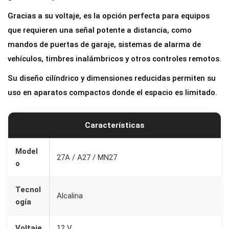
n
Gracias a su voltaje, es la opción perfecta para equipos
a
que requieren una señal potente a distancia, como
1
mandos de puertas de garaje, sistemas de alarma de
2
vehículos, timbres inalámbricos y otros controles remotos.
V
Su diseño cilíndrico y dimensiones reducidas permiten su
2
uso en aparatos compactos donde el espacio es limitado.
7
A
L
Características
R
V
Model
27A / A27 / MN27
o
0
8
Tecnol
L
Alcalina
ogía
1
0
Voltaje
12 V