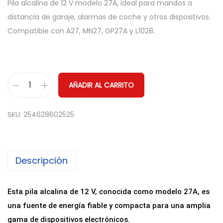
Pila alcalina de 12 V modelo 27A, ideal para mandos a
distancia de garaje, alarmas de coche y otros dispositivos.
Compatible con A27, MN27, GP27A y L1028.
AÑADIR AL CARRITO
P
i
SKU:
254628602525
l
a
A
Descripción
l
c
a
Esta pila alcalina de 12 V, conocida como modelo 27A, es
l
una fuente de energía fiable y compacta para una amplia
i
gama de dispositivos electrónicos.