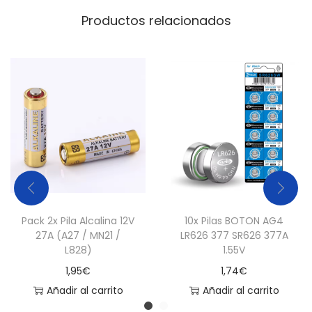
i
Productos relacionados
d
a
d
Pack 2x Pila Alcalina 12V
10x Pilas BOTON AG4
27A (A27 / MN21 /
LR626 377 SR626 377A
L828)
1.55V
1,95
€
1,74
€
Añadir al carrito
Añadir al carrito