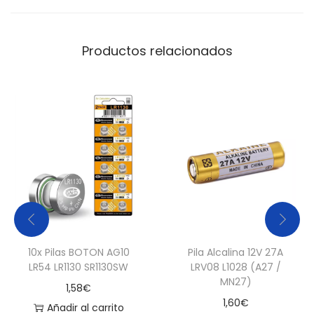
)
c
Productos relacionados
a
n
t
i
d
a
d
10x Pilas BOTON AG10
Pila Alcalina 12V 27A
LR54 LR1130 SR1130SW
LRV08 L1028 (A27 /
MN27)
1,58
€
1,60
€
Añadir al carrito