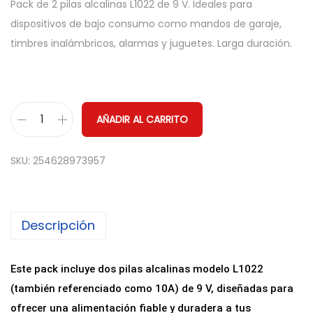
Pack de 2 pilas alcalinas L1022 de 9 V. Ideales para
dispositivos de bajo consumo como mandos de garaje,
timbres inalámbricos, alarmas y juguetes. Larga duración.
AÑADIR AL CARRITO
P
a
SKU:
254628973957
c
k
2
Descripción
P
i
l
Este pack incluye dos pilas alcalinas modelo L1022
a
(también referenciado como 10A) de 9 V, diseñadas para
s
ofrecer una alimentación fiable y duradera a tus