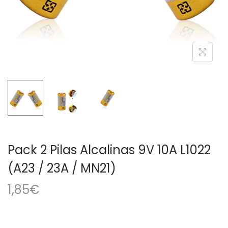
a
i
c
d
i
o
ó
n
Pack 2 Pilas Alcalinas 9V 10A L1022
(A23 / 23A / MN21)
1,85
€