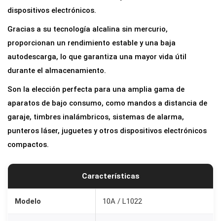
A
dispositivos electrónicos.
l
Gracias a su tecnología alcalina sin mercurio,
c
proporcionan un rendimiento estable y una baja
a
autodescarga, lo que garantiza una mayor vida útil
l
durante el almacenamiento.
i
Son la elección perfecta para una amplia gama de
n
aparatos de bajo consumo, como mandos a distancia de
a
garaje, timbres inalámbricos, sistemas de alarma,
s
punteros láser, juguetes y otros dispositivos electrónicos
9
compactos.
V
1
0
Características
A
L
Modelo
10A / L1022
1