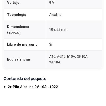
Voltaje
9 V
0
2
Tecnología
Alcalina
2
(
Dimensiones
10 x 22 mm
A
(aprox.)
2
3
Libre de mercurio
Sí
/
2
A10, AG10, E10A, GP10A,
Equivalencias
WE10A
3
A
/
Contenido del paquete
M
2x Pila Alcalina 9V 10A L1022
N
2
1