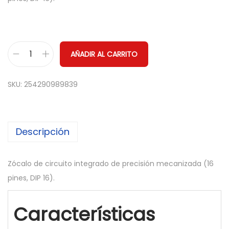
AÑADIR AL CARRITO
1
0
SKU:
254290989839
x
Z
o
Descripción
c
a
l
Zócalo de circuito integrado de precisión mecanizada (16
o
pines, DIP 16).
i
n
Características
t