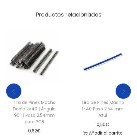
6
S
Productos relacionados
o
c
k
e
t
d
o
b
l
e
Tira de Pines Macho
Tira de Pines Macho
c
Doble 2×40 | Ángulo
1×40 Paso 2.54 mm
o
90° | Paso 2.54mm
Azul
para PCB
n
0,50
€
t
0,62
€
Añadir al carrito