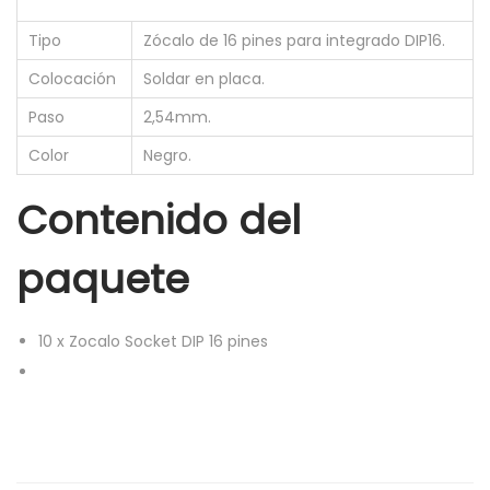
e
g
Tipo
Zócalo de 16 pines para integrado DIP16.
r
Colocación
Soldar en placa.
a
Paso
2,54mm.
d
Color
Negro.
o
1
Contenido del
6
P
paquete
I
N
10
x
Zocalo Socket DIP 16 pines
s
D
I
P
1