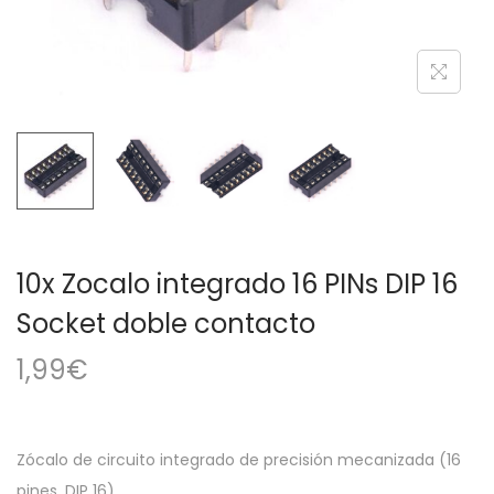
a
i
c
d
i
o
ó
n
10x Zocalo integrado 16 PINs DIP 16
Socket doble contacto
1,99
€
Zócalo de circuito integrado de precisión mecanizada (16
pines, DIP 16).