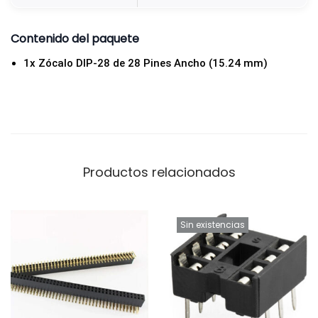
h
o
Contenido del paquete
0
1x Zócalo DIP-28 de 28 Pines Ancho (15.24 mm)
.
6
"
(
1
Productos relacionados
5
.
2
Sin existencias
4
m
m
)
c