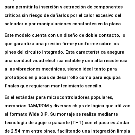
8
para permitir la inserción y extracción de componentes
p
críticos sin riesgo de dañarlos por el calor excesivo del
a
soldador o por manipulaciones constantes en la placa.
r
Este modelo cuenta con un diseño de
doble contacto
, lo
a
que garantiza una presión firme y uniforme sobre los
C
pines del circuito integrado. Esta característica asegura
i
una conductividad eléctrica estable y una alta resistencia
r
a las vibraciones mecánicas, siendo ideal tanto para
c
prototipos en placas de desarrollo como para equipos
u
finales que requieran mantenimiento sencillo.
i
Es el estándar para microcontroladores populares,
t
memorias RAM/ROM y diversos chips de lógica que utilizan
o
el formato
Wide DIP
. Su montaje se realiza mediante
I
tecnología de agujero pasante (THT) con el paso estándar
n
de 2.54 mm entre pines, facilitando una integración limpia
t