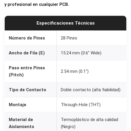
y profesional en cualquier PCB.
e
g
r
Especificaciones Técnicas
a
d
Número de Pines
28 Pines
o
Ancho de Fila (E)
15.24 mm (0.6″ Wide)
2
8
Paso entre Pines
P
2.54 mm (0.1″)
(Pitch)
i
n
Tipo de Contacto
Doble contacto (alta fiabilidad)
e
s
Montaje
Through-Hole (THT)
A
n
Material de
Termoplástico de alta calidad
Aislamiento
(Negro)
c