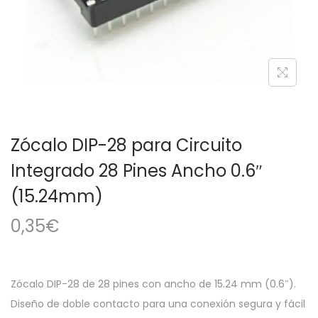
a
i
c
d
i
o
ó
n
Zócalo DIP-28 para Circuito
Integrado 28 Pines Ancho 0.6″
(15.24mm)
0,35
€
Zócalo DIP-28 de 28 pines con ancho de 15.24 mm (0.6″).
Diseño de doble contacto para una conexión segura y fácil