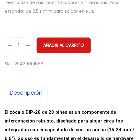
reemplazo de microcontroladores y memorias. Paso
estándar de 2.54 mm para soldar en PCB.
AÑADIR AL CARRITO
Z
ó
SKU:
254290016861
c
a
l
Descripción
o
D
I
El zócalo DIP-28 de 28 pines es un componente de
P
interconexión robusto, diseñado para alojar circuitos
-
integrados con encapsulado de cuerpo ancho (15.24 mm /
2
0.6″). Su uso es fundamental en el desarrollo de hardware