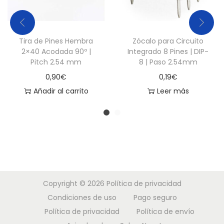
a
n
t
Tira de Pines Hembra
Zócalo para Circuito
i
2×40 Acodada 90º |
Integrado 8 Pines | DIP-
Pitch 2.54 mm
8 | Paso 2.54mm
d
0,90
€
0,19
€
a
Añadir al carrito
Leer más
d
Copyright © 2026
Política de privacidad
Condiciones de uso
Pago seguro
Política de privacidad
Política de envío