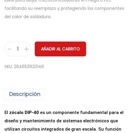
ideal para alojar microcontroladores ATmega o PIC,
facilitando su reemplazo y protegiendo los componentes
del calor de soldadura.
AÑADIR AL CARRITO
Z
ó
SKU:
264653920146
c
a
l
Descripción
o
D
I
El
zócalo DIP-40
es un componente fundamental para el
P
diseño y mantenimiento de sistemas electrónicos que
-
utilizan circuitos integrados de gran escala. Su función