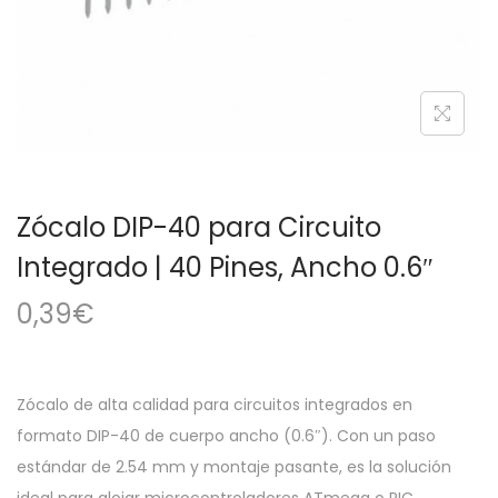
a
i
c
d
i
o
ó
n
Zócalo DIP-40 para Circuito
Integrado | 40 Pines, Ancho 0.6″
0,39
€
Zócalo de alta calidad para circuitos integrados en
formato DIP-40 de cuerpo ancho (0.6″). Con un paso
estándar de 2.54 mm y montaje pasante, es la solución