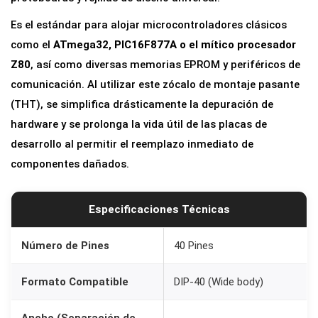
t
Es el estándar para alojar microcontroladores clásicos
e
como el
ATmega32, PIC16F877A o el mítico procesador
g
Z80
, así como diversas memorias EPROM y periféricos de
r
comunicación. Al utilizar este zócalo de montaje pasante
a
(THT), se simplifica drásticamente la depuración de
d
hardware y se prolonga la vida útil de las placas de
o
desarrollo al permitir el reemplazo inmediato de
|
componentes dañados.
4
0
P
Especificaciones Técnicas
i
n
Número de Pines
40 Pines
e
Formato Compatible
DIP-40 (Wide body)
s
,