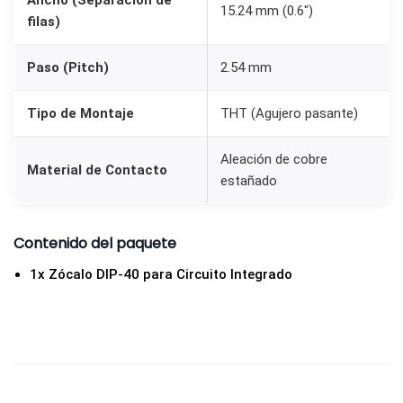
Ancho (Separación de
A
15.24 mm (0.6″)
filas)
n
c
Paso (Pitch)
2.54 mm
h
o
Tipo de Montaje
THT (Agujero pasante)
0
.
Aleación de cobre
Material de Contacto
estañado
6
"
c
Contenido del paquete
a
1x Zócalo DIP-40 para Circuito Integrado
n
t
i
d
a