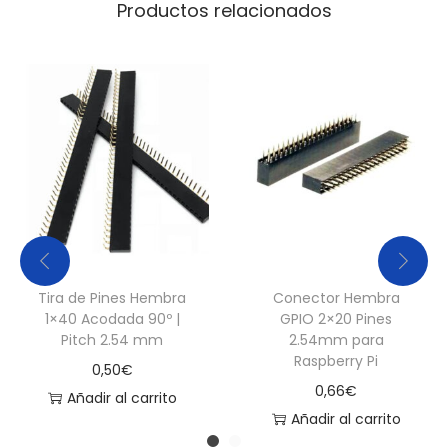
Productos relacionados
d
Tira de Pines Hembra
Conector Hembra
1×40 Acodada 90º |
GPIO 2×20 Pines
Pitch 2.54 mm
2.54mm para
Raspberry Pi
0,50
€
0,66
€
Añadir al carrito
Añadir al carrito