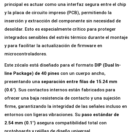
4
principal es actuar como una interfaz segura entre el chip
0
y la placa de circuito impreso (PCB), permitiendo la
p
inserción y extracción del componente sin necesidad de
a
desoldar. Esto es especialmente crítico para proteger
r
integrados sensibles del estrés térmico durante el montaje
a
y para facilitar la actualización de firmware en
C
microcontroladores.
i
Este zócalo está diseñado para el formato
DIP (Dual In-
r
line Package) de 40 pines
con un cuerpo ancho,
c
presentando una
separación entre filas de 15.24 mm
u
(0.6″)
. Sus contactos internos están fabricados para
i
ofrecer una baja resistencia de contacto y una sujeción
t
firme, garantizando la integridad de las señales incluso en
o
entornos con ligeras vibraciones. Su
paso estándar de
I
2.54 mm (0.1″)
asegura compatibilidad total con
n
protoboards y rejillas de diseño universal.