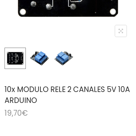
a
i
c
d
i
o
ó
n
10x MODULO RELE 2 CANALES 5V 10A
ARDUINO
19,70
€