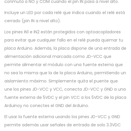
conmuta a NO y COM cuando el pin IN pasa a nivel alto.
A
Incluye un LED por cada relé que indica cuando el relé está
R
cerrado (pin IN a nivel alto).
D
U
Los pines IN1 e IN2 están protegidos con optoacopladores
I
para evitar que cualquier fallo en el relé pueda quemar tu
N
placa Arduino. Además, la placa dispone de una entrada de
O
alimentación adicional marcada como JD-VCC que
c
permite alimentar el módulo con una fuente externa que
a
no sea la misma que la de la placa Arduino, permitiendo un
n
aislamiento máximo. Simplemente quita el puente que
t
une los pines JD-VCC y VCC, conecta JD-VCC y GND a una
i
fuente externa de 5VDC y el pin VCC a los 5VDC de la placa
d
Arduinoy no conectes el GND del Arduino.
a
El usar la fuente externa usando los pines JD-VCC y GND
d
permite además usar señales de entrada de solo 3.3VDC