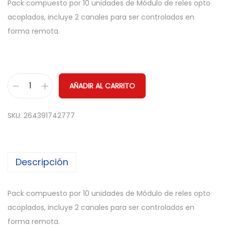
Pack compuesto por 10 unidades de Módulo de reles opto
acoplados, incluye 2 canales para ser controlados en
forma remota.
AÑADIR AL CARRITO
1
0
SKU:
264391742777
x
M
O
Descripción
D
U
L
Pack compuesto por 10 unidades de Módulo de reles opto
O
acoplados, incluye 2 canales para ser controlados en
R
forma remota.