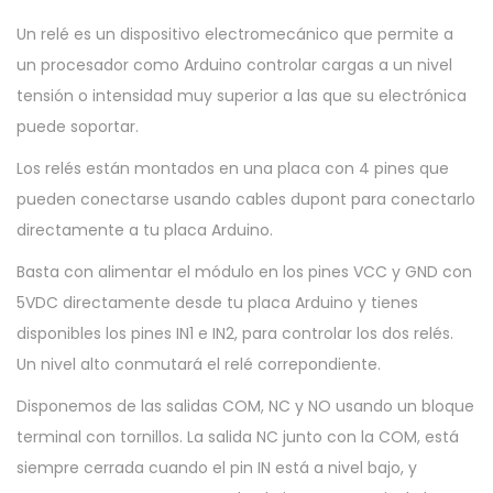
E
Un relé es un dispositivo electromecánico que permite a
L
un procesador como Arduino controlar cargas a un nivel
E
tensión o intensidad muy superior a las que su electrónica
2
puede soportar.
C
Los relés están montados en una placa con 4 pines que
A
pueden conectarse usando cables dupont para conectarlo
N
directamente a tu placa Arduino.
A
L
Basta con alimentar el módulo en los pines VCC y GND con
E
5VDC directamente desde tu placa Arduino y tienes
S
disponibles los pines IN1 e IN2, para controlar los dos relés.
5
Un nivel alto conmutará el relé correpondiente.
V
Disponemos de las salidas COM, NC y NO usando un bloque
1
terminal con tornillos. La salida NC junto con la COM, está
0
siempre cerrada cuando el pin IN está a nivel bajo, y
A