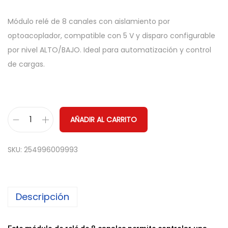
Módulo relé de 8 canales con aislamiento por
optoacoplador, compatible con 5 V y disparo configurable
por nivel ALTO/BAJO. Ideal para automatización y control
de cargas.
AÑADIR AL CARRITO
M
ó
SKU:
254996009993
d
u
l
Descripción
o
R
e