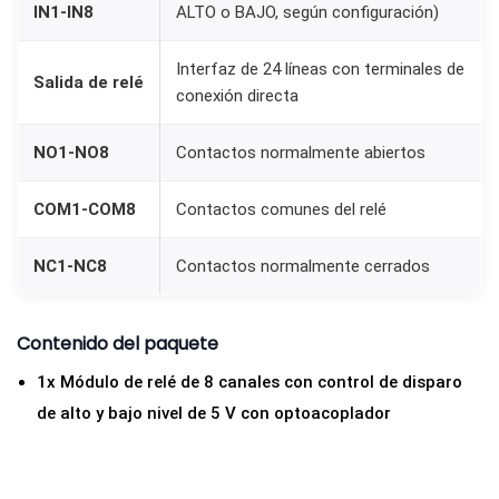
IN1-IN8
ALTO o BAJO, según configuración)
r
a
Interfaz de 24 líneas con terminales de
Salida de relé
A
conexión directa
u
t
NO1-NO8
Contactos normalmente abiertos
o
COM1-COM8
Contactos comunes del relé
m
a
NC1-NC8
Contactos normalmente cerrados
t
i
z
Contenido del paquete
a
1x Módulo de relé de 8 canales con control de disparo
c
de alto y bajo nivel de 5 V con optoacoplador
i
ó
n