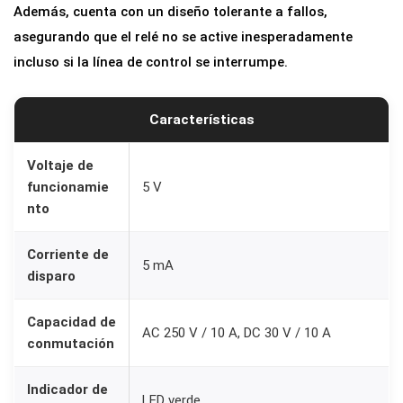
Además, cuenta con un diseño tolerante a fallos,
n
asegurando que el relé no se active inesperadamente
O
incluso si la línea de control se interrumpe.
p
t
Características
o
a
Voltaje de
c
funcionamie
5 V
o
nto
p
l
Corriente de
5 mA
a
disparo
d
Capacidad de
o
AC 250 V / 10 A, DC 30 V / 10 A
conmutación
r
y
Indicador de
D
LED verde