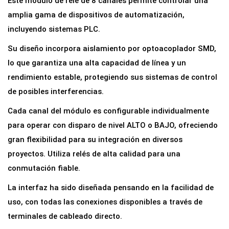
Este módulo de relé de 8 canales permite controlar una
l
amplia gama de dispositivos de automatización,
é
incluyendo sistemas PLC.
d
Su diseño incorpora aislamiento por optoacoplador SMD,
e
lo que garantiza una alta capacidad de línea y un
8
rendimiento estable, protegiendo sus sistemas de control
C
de posibles interferencias.
a
Cada canal del módulo es configurable individualmente
n
para operar con disparo de nivel ALTO o BAJO, ofreciendo
a
gran flexibilidad para su integración en diversos
l
proyectos. Utiliza relés de alta calidad para una
e
conmutación fiable.
s
5
La interfaz ha sido diseñada pensando en la facilidad de
V
uso, con todas las conexiones disponibles a través de
c
terminales de cableado directo.
o