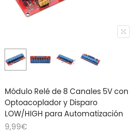
a
i
c
d
i
o
ó
n
Módulo Relé de 8 Canales 5V con
Optoacoplador y Disparo
LOW/HIGH para Automatización
9,99
€