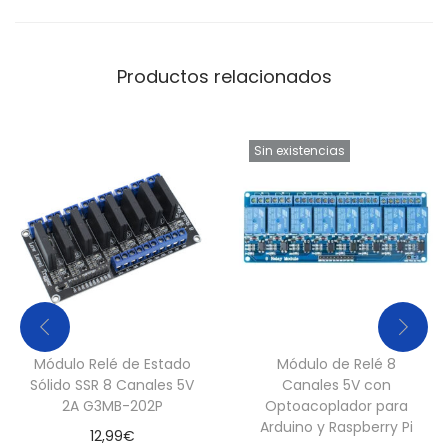
c
a
Productos relacionados
n
t
i
Sin existencias
d
a
d
Módulo Relé de Estado
Módulo de Relé 8
Sólido SSR 8 Canales 5V
Canales 5V con
2A G3MB-202P
Optoacoplador para
Arduino y Raspberry Pi
12,99
€