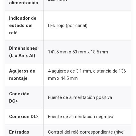
alimentación
i
s
Indicador de
p
estado del
LED rojo (por canal)
a
relé
r
Dimensiones
o
141.5 mm x 50 mm x 18.5 mm
(L x An x Al)
L
O
Agujeros de
4 agujeros de 3.1 mm, distancia de 136
W
montaje
mm x 44.5 mm
/
H
Conexión
Fuente de alimentación positiva
I
DC+
G
Conexión DC-
Fuente de alimentación negativa
H
p
Entradas
Control del relé correspondiente (nivel
a