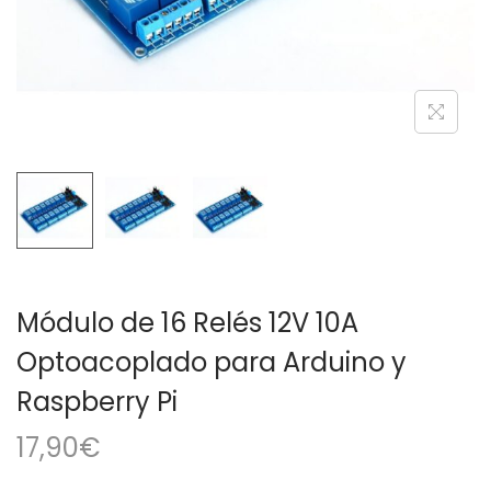
a
i
c
d
i
o
ó
n
Módulo de 16 Relés 12V 10A
Optoacoplado para Arduino y
Raspberry Pi
17,90
€