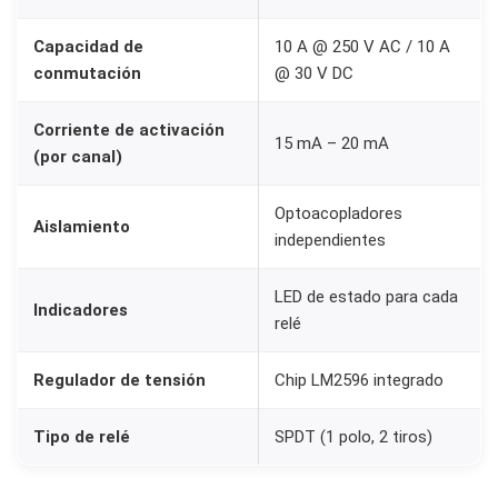
o
Capacidad de
10 A @ 250 V AC / 10 A
a
conmutación
@ 30 V DC
c
o
Corriente de activación
15 mA – 20 mA
p
(por canal)
l
a
Optoacopladores
Aislamiento
independientes
d
o
LED de estado para cada
p
Indicadores
relé
a
r
Regulador de tensión
Chip LM2596 integrado
a
A
Tipo de relé
SPDT (1 polo, 2 tiros)
r
d