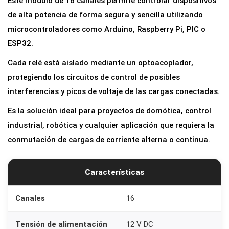
Este módulo de 16 canales permite controlar dispositivos
1
de alta potencia de forma segura y sencilla utilizando
6
microcontroladores como Arduino, Raspberry Pi, PIC o
R
ESP32.
e
Cada relé está aislado mediante un optoacoplador,
l
protegiendo los circuitos de control de posibles
é
interferencias y picos de voltaje de las cargas conectadas.
s
Es la solución ideal para proyectos de domótica, control
1
industrial, robótica y cualquier aplicación que requiera la
2
conmutación de cargas de corriente alterna o continua.
V
1
0
Características
A
O
Canales
16
p
Tensión de alimentación
12 V DC
t