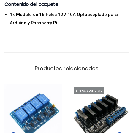
Contenido del paquete
u
1x Módulo de 16 Relés 12V 10A Optoacoplado para
i
Arduino y Raspberry Pi
n
o
y
R
a
s
Productos relacionados
p
b
e
Sin existencias
r
r
y
P
i