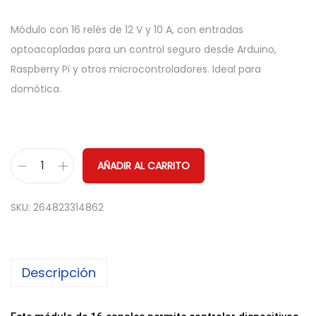
Módulo con 16 relés de 12 V y 10 A, con entradas
optoacopladas para un control seguro desde Arduino,
Raspberry Pi y otros microcontroladores. Ideal para
domótica.
AÑADIR AL CARRITO
M
ó
SKU:
264823314862
d
u
l
Descripción
o
d
e