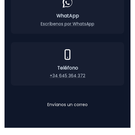
€
h
a
WhatApp
s
Escríbenos por WhatsApp
t
a
0
,
8
8
€
Teléfono
+34 645 364 372
Envíanos un correo