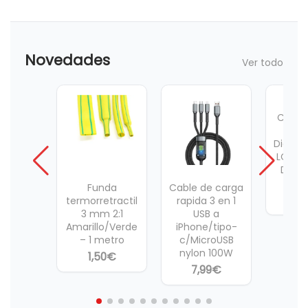
Novedades
Ver todo
Compr
De B
Digital
LCD B
D, N, 
9V,
Funda
Cable de carga
7,
termorretractil
rapida 3 en 1
3 mm 2:1
USB a
Amarillo/Verde
iPhone/tipo-
– 1 metro
c/MicroUSB
nylon 100W
1,50
€
7,99
€