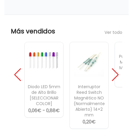
Más vendidos
Ver todo
Pulsad
Mome
Mini 
par
0,
Diodo LED 5mm
Interruptor
de Alto Brillo
Reed Switch
[SELECCIONAR
Magnético NO
COLOR]
(Normalmente
Abierto) 14×2
R
0,06
€
-
0,88
€
mm
a
0,20
€
n
g