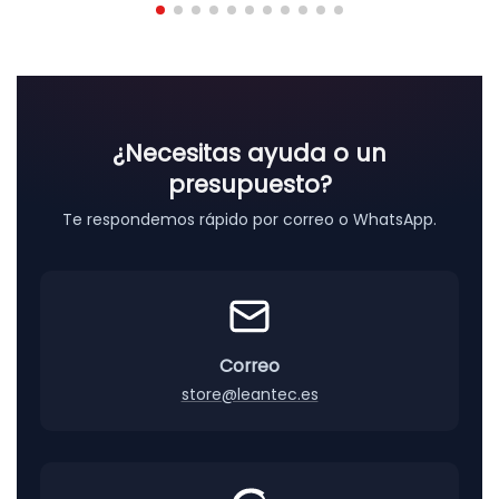
o
d
e
p
r
e
¿Necesitas ayuda o un
c
presupuesto?
i
o
Te respondemos rápido por correo o WhatsApp.
s
:
d
e
s
d
Correo
e
store@leantec.es
0
,
0
6