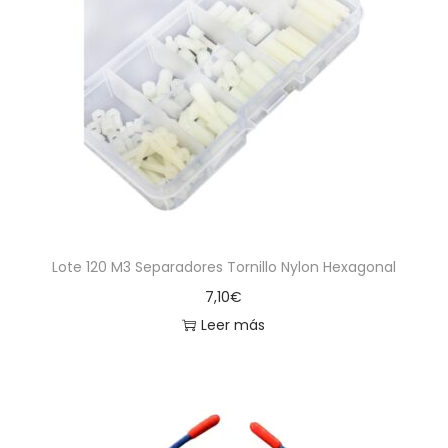
a
i
c
d
i
o
ó
n
Lote 120 M3 Separadores Tornillo Nylon Hexagonal
7,10
€
Leer más