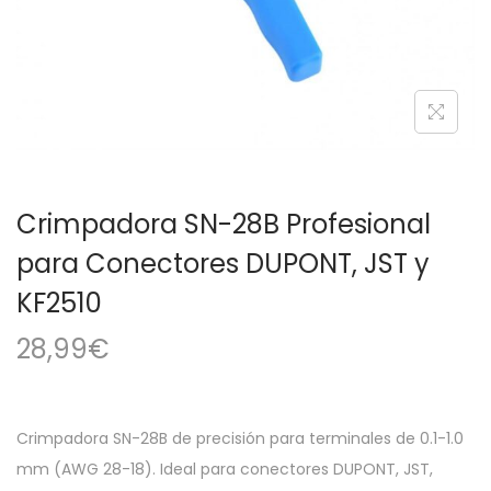
a
i
c
d
i
o
ó
n
Crimpadora SN-28B Profesional
para Conectores DUPONT, JST y
KF2510
28,99
€
Crimpadora SN-28B de precisión para terminales de 0.1-1.0
mm (AWG 28-18). Ideal para conectores DUPONT, JST,