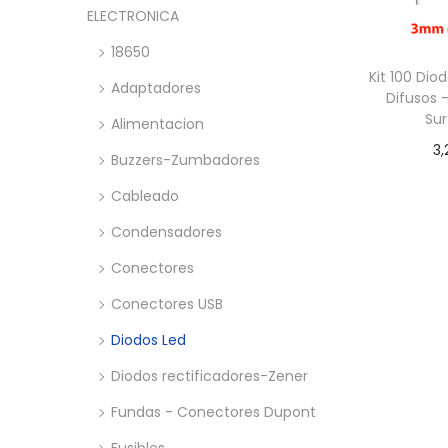
a
i
n
x
ELECTRONICA
c
d
i
i
18650
i
o
m
m
Kit 100 Di
ó
o
o
Adaptadores
Difusos 
n
Sur
Alimentacion
3,
Buzzers-Zumbadores
Añadir
Cableado
Condensadores
Conectores
Conectores USB
Diodos Led
Diodos rectificadores-Zener
Fundas - Conectores Dupont