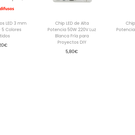
odos LED 3 mm
Chip LED de Alta
Chip
– 5 Colores
Potencia 50W 220V Luz
Potencia
tidos
Blanca Fría para
Proyectos DIY
20
€
5,80
€
 al carrito
Añadir al carrito