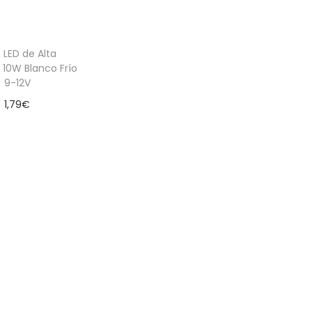
 LED de Alta
 10W Blanco Frío
9-12V
1,79
€
Leer más