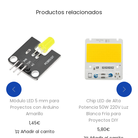
t
Productos relacionados
i
d
a
d
Módulo LED 5 mm para
Chip LED de Alta
Proyectos con Arduino
Potencia 50W 220V Luz
Amarillo
Blanca Fría para
Proyectos DIY
1,45
€
5,80
€
Añadir al carrito