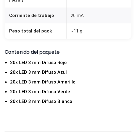
/ Azul)
l
o
Corriente de trabajo
20 mA
r
e
Peso total del pack
~11 g
s
S
Contenido del paquete
u
r
20x LED 3 mm Difuso Rojo
t
20x LED 3 mm Difuso Azul
i
20x LED 3 mm Difuso Amarillo
d
20x LED 3 mm Difuso Verde
o
20x LED 3 mm Difuso Blanco
s
c
a
n