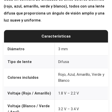
E
(rojo, azul, amarillo, verde y blanco), todos con una lente
D
difusa que proporciona un ángulo de visión amplio y una
3
luz suave y uniforme.
m
m
Características
D
i
Diámetro
3 mm
f
u
Tipo de lente
Difusa
s
o
Rojo, Azul, Amarillo, Verde y
Colores incluidos
s
Blanco
-
5
Voltaje (Rojo / Amarillo)
1.8 V – 2.2 V
C
Voltaje (Blanco / Verde
o
3.2 V – 3.4 V