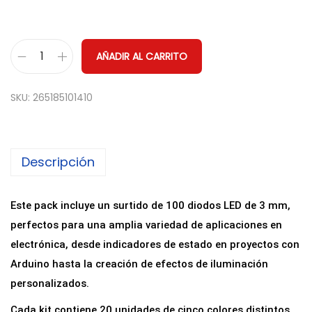
AÑADIR AL CARRITO
K
i
SKU:
265185101410
t
1
0
Descripción
0
D
i
Este pack incluye un surtido de 100 diodos LED de 3 mm,
o
perfectos para una amplia variedad de aplicaciones en
d
electrónica, desde indicadores de estado en proyectos con
o
Arduino hasta la creación de efectos de iluminación
s
personalizados.
L
Cada kit contiene 20 unidades de cinco colores distintos