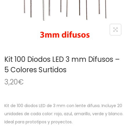
a
i
c
d
i
o
ó
n
Kit 100 Diodos LED 3 mm Difusos –
5 Colores Surtidos
3,20
€
Kit de 100 diodos LED de 3 mm con lente difusa. Incluye 20
unidades de cada color: rojo, azul, amarillo, verde y blanco.
Ideal para prototipos y proyectos.