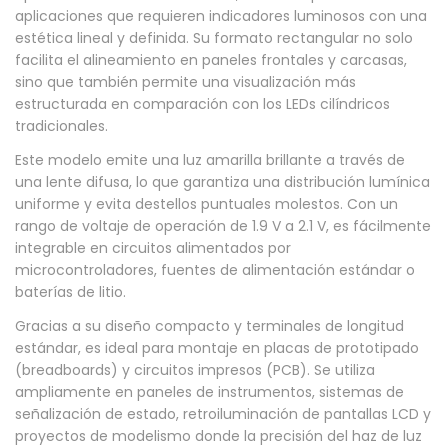
R
aplicaciones que requieren indicadores luminosos con una
estética lineal y definida. Su formato rectangular no solo
e
facilita el alineamiento en paneles frontales y carcasas,
c
sino que también permite una visualización más
t
estructurada en comparación con los LEDs cilíndricos
tradicionales.
a
n
Este modelo emite una luz amarilla brillante a través de
una lente difusa, lo que garantiza una distribución lumínica
g
uniforme y evita destellos puntuales molestos. Con un
u
rango de voltaje de operación de 1.9 V a 2.1 V, es fácilmente
l
integrable en circuitos alimentados por
a
microcontroladores, fuentes de alimentación estándar o
baterías de litio.
r
2
Gracias a su diseño compacto y terminales de longitud
estándar, es ideal para montaje en placas de prototipado
x
(breadboards) y circuitos impresos (PCB). Se utiliza
5
ampliamente en paneles de instrumentos, sistemas de
x
señalización de estado, retroiluminación de pantallas LCD y
7
proyectos de modelismo donde la precisión del haz de luz