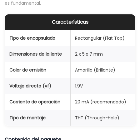
es fundamental.
m
m
Características
A
m
Tipo de encapsulado
Rectangular (Flat Top)
a
r
Dimensiones de la lente
2 x 5 x 7 mm
i
l
Color de emisión
Amarillo (Brillante)
l
o
Voltaje directo (vf)
1.9V
B
r
Corriente de operación
20 mA (recomendado)
i
Tipo de montaje
THT (Through-Hole)
l
l
a
Contenido del paquete