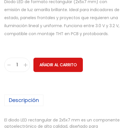
Diodo LED de formato rectangular (2x5x7 mm) con
emisión de luz amarilla brillante. Ideal para indicadores de
estado, paneles frontales y proyectos que requieren una
iluminación lineal y uniforme. Funciona entre 3.0 V y 3.2 V,
compatible con montaje THT en PCB y protoboards.
AÑADIR AL CARRITO
D
i
o
d
Descripción
o
L
E
El diodo LED rectangular de 2x5x7 mm es un componente
D
optoelectrónico de alta calidad, diseñado para