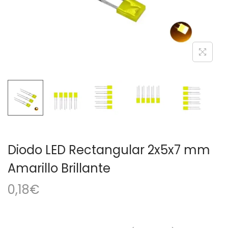
a
i
c
d
i
o
ó
n
Diodo LED Rectangular 2x5x7 mm
Amarillo Brillante
0,18
€