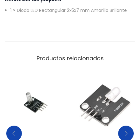
n
1 × Diodo LED Rectangular 2x5x7 mm Amarillo Brillante
t
e
c
a
n
t
Productos relacionados
i
d
a
d