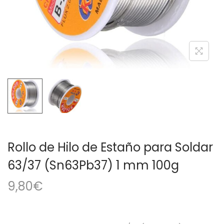
a
i
c
d
i
o
ó
n
Rollo de Hilo de Estaño para Soldar
63/37 (Sn63Pb37) 1 mm 100g
9,80
€