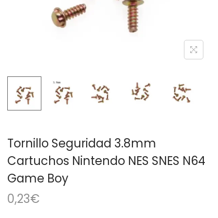
a
i
c
d
i
o
ó
n
Tornillo Seguridad 3.8mm
Cartuchos Nintendo NES SNES N64
Game Boy
0,23
€