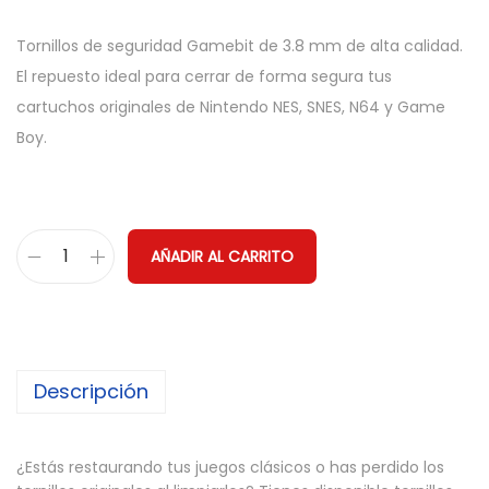
Tornillos de seguridad Gamebit de 3.8 mm de alta calidad.
El repuesto ideal para cerrar de forma segura tus
cartuchos originales de Nintendo NES, SNES, N64 y Game
Boy.
AÑADIR AL CARRITO
T
o
r
n
Descripción
i
l
l
¿Estás restaurando tus juegos clásicos o has perdido los
o