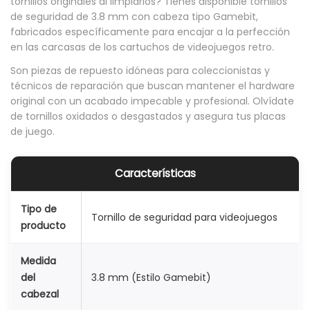
tornillos originales al limpiarlos? Tienes disponible tornillos
S
de seguridad de 3.8 mm con cabeza tipo Gamebit,
fabricados específicamente para encajar a la perfección
e
en las carcasas de los cartuchos de videojuegos retro.
g
Son piezas de repuesto idóneas para coleccionistas y
u
técnicos de reparación que buscan mantener el hardware
r
original con un acabado impecable y profesional. Olvídate
i
de tornillos oxidados o desgastados y asegura tus placas
de juego.
d
a
d
Características
3
Tipo de
.
Tornillo de seguridad para videojuegos
producto
8
m
Medida
m
del
3.8 mm (Estilo Gamebit)
C
cabezal
a