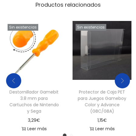
Productos relacionados
E
S
S
Sin existencias
Sin existencias
N
E
S
N
6
4
G
Destornillador Gamebit
Protector de Caja PET
a
3.8 mm para
para Juegos Gameboy
m
Cartuchos de Nintendo
Color y Advance
e
y Sega
(GBC/GBA)
B
3,29
€
1,15
€
o
Leer más
Leer más
y