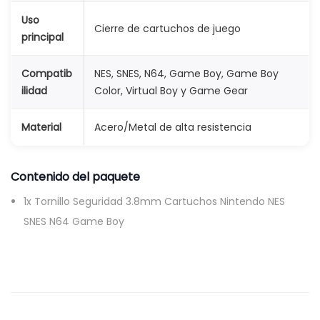
r
Uso
Cierre de cartuchos de juego
t
principal
u
Compatib
NES, SNES, N64, Game Boy, Game Boy
c
ilidad
Color, Virtual Boy y Game Gear
h
o
Material
Acero/Metal de alta resistencia
s
N
Contenido del paquete
i
n
1x Tornillo Seguridad 3.8mm Cartuchos Nintendo NES
t
SNES N64 Game Boy
e
n
d
o
N