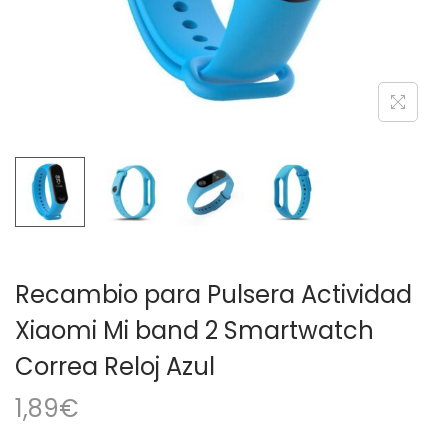
a
i
c
d
i
o
ó
n
Recambio para Pulsera Actividad
Xiaomi Mi band 2 Smartwatch
Correa Reloj Azul
1,89
€