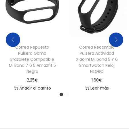
f
i
t
5
R
o
Correa Repuesto
Correa Recambio
Pulsera Goma
Pulsera Actividad
j
Brazalete Compatible
Xiaomi Mi band 5 Y 6
o
Mi Band 7 6 5 Amazfit 5
Smartwatch Reloj
c
Negro
NEGRO
a
2,25
€
1,60
€
n
Añadir al carrito
Leer más
t
i
d
a
d