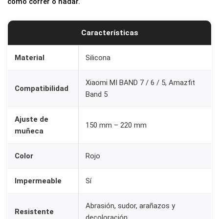
como correr o nadar.
B
r
Características
a
z
Material
Silicona
a
l
Xiaomi MI BAND 7 / 6 / 5, Amazfit
Compatibilidad
e
Band 5
t
Ajuste de
e
150 mm – 220 mm
muñeca
C
o
Color
Rojo
m
p
Impermeable
Sí
a
t
Abrasión, sudor, arañazos y
Resistente
i
decoloración