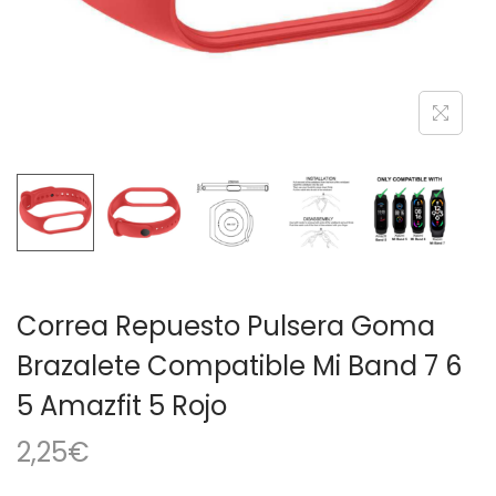
a
i
c
d
i
o
ó
n
Correa Repuesto Pulsera Goma
Brazalete Compatible Mi Band 7 6
5 Amazfit 5 Rojo
2,25
€