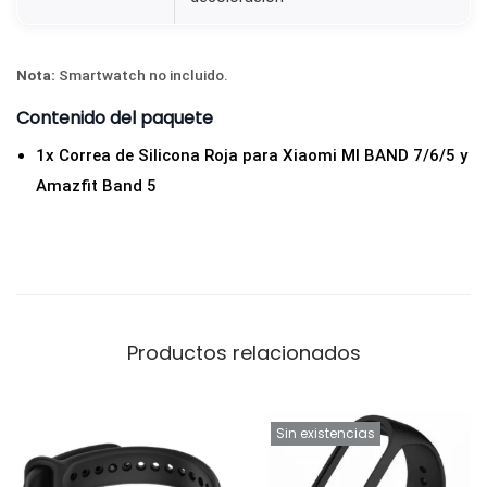
b
l
Nota:
Smartwatch no incluido.
e
Contenido del paquete
M
i
1x Correa de Silicona Roja para Xiaomi MI BAND 7/6/5 y
B
Amazfit Band 5
a
n
d
7
6
Productos relacionados
5
A
m
Sin existencias
a
z