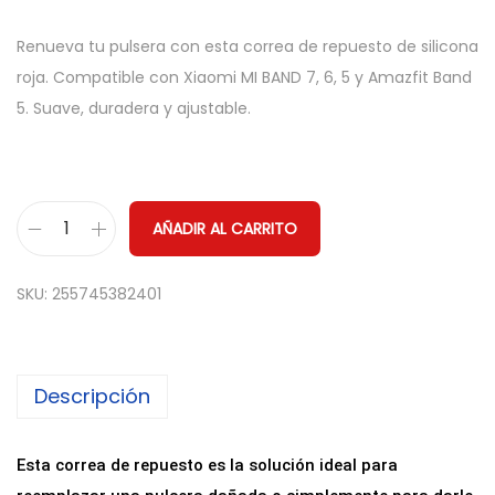
Renueva tu pulsera con esta correa de repuesto de silicona
roja. Compatible con Xiaomi MI BAND 7, 6, 5 y Amazfit Band
5. Suave, duradera y ajustable.
AÑADIR AL CARRITO
C
o
SKU:
255745382401
r
r
e
Descripción
a
R
e
Esta correa de repuesto es la solución ideal para
p