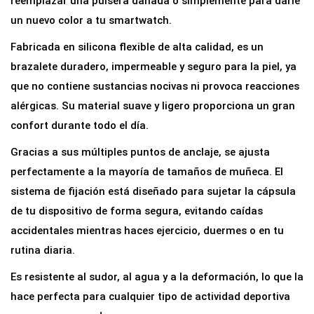
reemplazar una pulsera dañada o simplemente para darle
u
un nuevo color a tu smartwatch.
e
Fabricada en silicona flexible de alta calidad, es un
s
brazalete duradero, impermeable y seguro para la piel, ya
t
que no contiene sustancias nocivas ni provoca reacciones
o
alérgicas. Su material suave y ligero proporciona un gran
P
confort durante todo el día.
u
Gracias a sus múltiples puntos de anclaje, se ajusta
l
perfectamente a la mayoría de tamaños de muñeca. El
s
sistema de fijación está diseñado para sujetar la cápsula
e
de tu dispositivo de forma segura, evitando caídas
r
accidentales mientras haces ejercicio, duermes o en tu
a
rutina diaria.
G
o
Es resistente al sudor, al agua y a la deformación, lo que la
m
hace perfecta para cualquier tipo de actividad deportiva
a