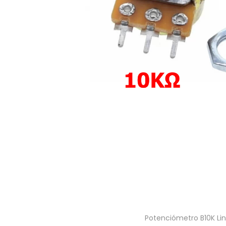
a
i
c
d
i
o
ó
n
Potenciómetro B10K Lin