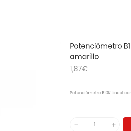
Potenciómetro B1
amarillo
1,87
€
Potenciómetro B10K Lineal co
P