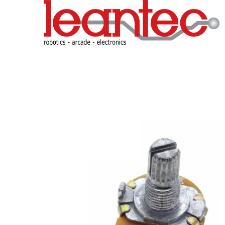
S
S
a
a
l
l
t
t
a
a
r
r
a
a
l
l
a
c
n
o
a
n
v
t
e
e
g
n