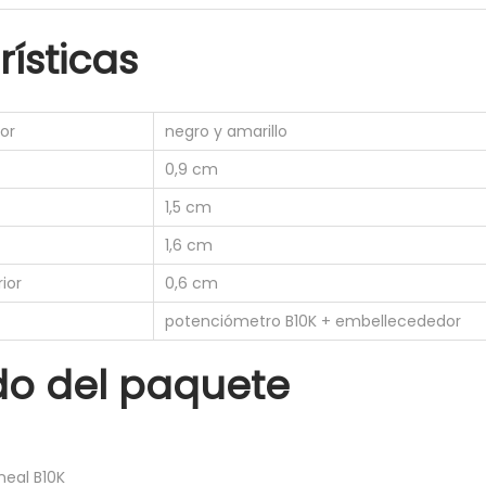
l
ísticas
i
n
e
or
negro y amarillo
a
0,9 cm
l
+
1,5 cm
E
1,6 cm
m
rior
0,6 cm
b
potenciómetro B10K + embellecededor
e
l
do del paquete
l
e
c
e
neal B10K