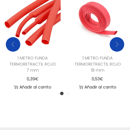
D
I
A
M
E
T
R
1 METRO FUNDA
1 METRO FUNDA
O
TERMORETRACTIL ROJO
TERMORETRACTIL ROJO
7 mm
18 mm
S
0,39
€
0,53
€
)
Añadir al carrito
Añadir al carrito
c
a
n
t
i
d