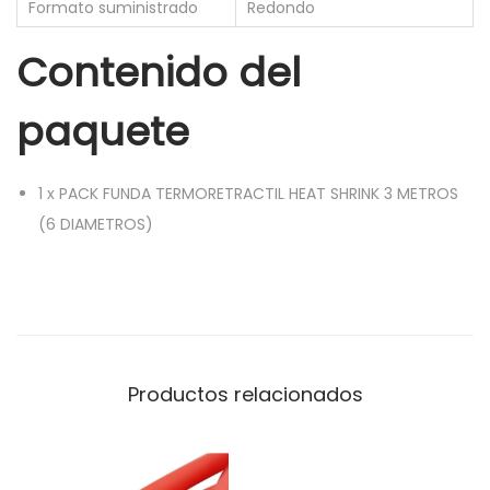
Formato suministrado
Redondo
T
Contenido del
S
H
paquete
R
I
N
1
x
PACK FUNDA TERMORETRACTIL HEAT SHRINK 3 METROS
K
(6 DIAMETROS)
3
M
E
T
R
Productos relacionados
O
S
(
6