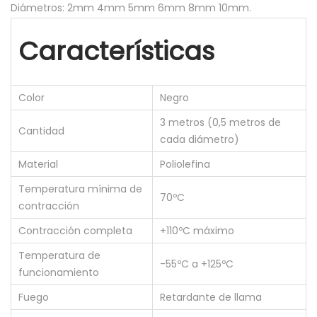
Diámetros: 2mm 4mm 5mm 6mm 8mm 10mm.
E
R
Características
M
O
R
Color
Negro
E
3 metros (0,5 metros de
Cantidad
T
cada diámetro)
R
Material
Poliolefina
A
Temperatura mínima de
C
70ºC
contracción
T
Contracción completa
+110ºC máximo
I
L
Temperatura de
-55ºC a +125ºC
funcionamiento
H
E
Fuego
Retardante de llama
A