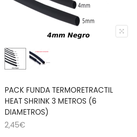
a
i
c
d
i
o
ó
n
PACK FUNDA TERMORETRACTIL
HEAT SHRINK 3 METROS (6
DIAMETROS)
2,45
€