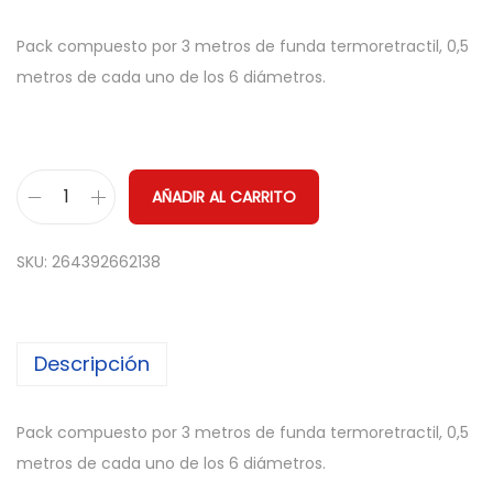
Pack compuesto por 3 metros de funda termoretractil, 0,5
metros de cada uno de los 6 diámetros.
AÑADIR AL CARRITO
P
A
SKU:
264392662138
C
K
F
Descripción
U
N
D
Pack compuesto por 3 metros de funda termoretractil, 0,5
A
metros de cada uno de los 6 diámetros.
T