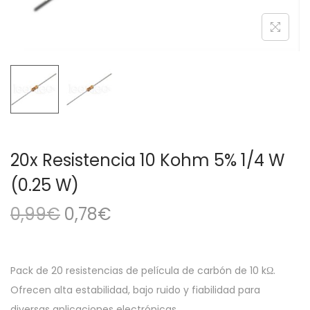
a
i
c
d
i
o
ó
n
20x Resistencia 10 Kohm 5% 1/4 W
(0.25 W)
E
E
0,99
€
0,78
€
l
l
p
p
r
r
Pack de 20 resistencias de película de carbón de 10 kΩ.
e
e
Ofrecen alta estabilidad, bajo ruido y fiabilidad para
diversas aplicaciones electrónicas.