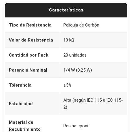
.
Características
2
5
Tipo de Resistencia
Película de Carbón
W
)
Valor de Resistencia
10 kΩ
c
a
Cantidad por Pack
20 unidades
n
t
Potencia Nominal
1/4 W (0.25 W)
i
d
Tolerancia
±5%
a
Alta (según IEC 115 e IEC 115-
d
Estabilidad
2)
Material de
Resina epoxi
Recubrimiento