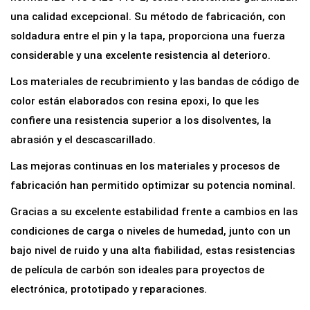
,
€
i
9
.
una calidad excepcional. Su método de fabricación, con
a
9
soldadura entre el pin y la tapa, proporciona una fuerza
1
€
considerable y una excelente resistencia al deterioro.
0
.
Los materiales de recubrimiento y las bandas de código de
K
color están elaborados con resina epoxi, lo que les
o
confiere una resistencia superior a los disolventes, la
h
abrasión y el descascarillado.
m
5
Las mejoras continuas en los materiales y procesos de
%
fabricación han permitido optimizar su potencia nominal.
1
Gracias a su excelente estabilidad frente a cambios en las
/
condiciones de carga o niveles de humedad, junto con un
4
bajo nivel de ruido y una alta fiabilidad, estas resistencias
W
de película de carbón son ideales para proyectos de
(
electrónica, prototipado y reparaciones.
0