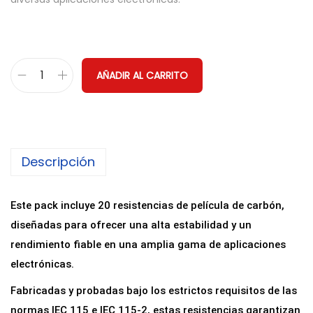
c
c
i
i
o
o
o
a
r
c
AÑADIR AL CARRITO
2
i
t
0
g
u
x
i
a
R
n
l
Descripción
e
a
e
s
l
s
i
Este pack incluye 20 resistencias de película de carbón,
e
:
s
diseñadas para ofrecer una alta estabilidad y un
r
0
t
rendimiento fiable en una amplia gama de aplicaciones
a
,
e
electrónicas.
:
7
n
0
8
Fabricadas y probadas bajo los estrictos requisitos de las
c
normas IEC 115 e IEC 115-2, estas resistencias garantizan