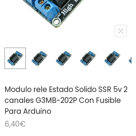
a
i
c
d
i
o
ó
n
Modulo rele Estado Solido SSR 5v 2
canales G3MB-202P Con Fusible
Para Arduino
6,40
€