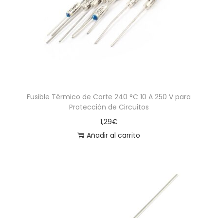
a
i
c
d
i
o
ó
n
Fusible Térmico de Corte 240 °C 10 A 250 V para
Protección de Circuitos
1,29
€
Añadir al carrito