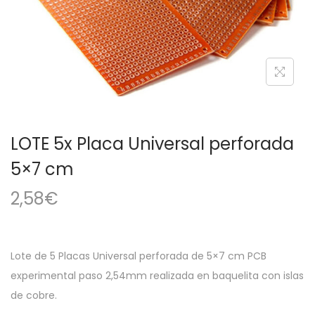
a
i
c
d
i
o
ó
n
LOTE 5x Placa Universal perforada
5×7 cm
2,58
€
Lote de 5 Placas Universal perforada de 5×7 cm PCB
experimental paso 2,54mm realizada en baquelita con islas
de cobre.