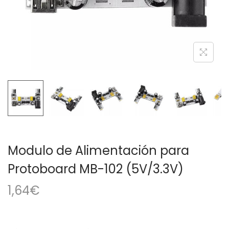
a
i
c
d
i
o
ó
n
Modulo de Alimentación para
Protoboard MB-102 (5V/3.3V)
1,64
€