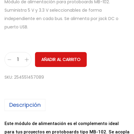
Módulo de alimentación para protoboards MB-102.
Suministra 5 V y 3.3 V seleccionables de forma
independiente en cada bus. Se alimenta por jack DC o
puerto USB.
AÑADIR AL CARRITO
M
o
SKU:
254551457089
d
u
l
Descripción
o
d
e
Este módulo de alimentación es el complemento ideal
A
para tus proyectos en protoboards tipo MB-102. Se acopla