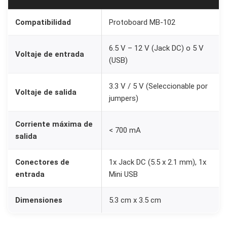
r
o
Compatibilidad
Protoboard MB-102
t
6.5 V – 12 V (Jack DC) o 5 V
o
Voltaje de entrada
(USB)
b
o
3.3 V / 5 V (Seleccionable por
Voltaje de salida
a
jumpers)
r
d
Corriente máxima de
< 700 mA
M
salida
B
Conectores de
1x Jack DC (5.5 x 2.1 mm), 1x
-
entrada
Mini USB
1
0
Dimensiones
5.3 cm x 3.5 cm
2
(