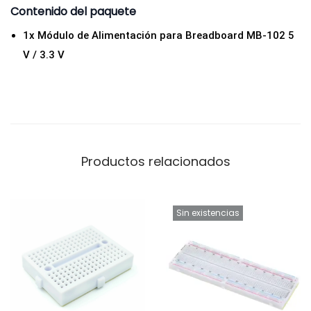
Contenido del paquete
5
V
1x Módulo de Alimentación para Breadboard MB-102 5
/
V / 3.3 V
3
.
3
V
)
Productos relacionados
c
a
n
Sin existencias
t
i
d
a
d