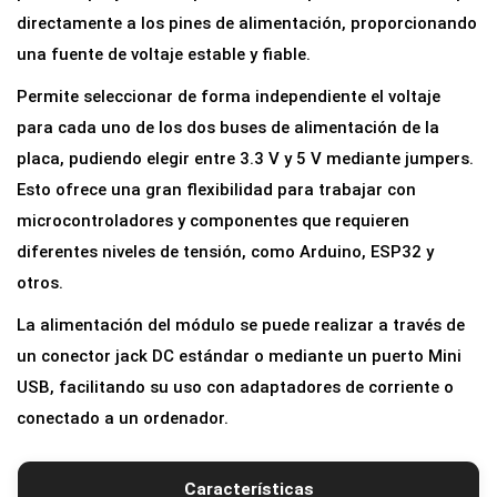
l
directamente a los pines de alimentación, proporcionando
i
una fuente de voltaje estable y fiable.
m
Permite seleccionar de forma independiente el voltaje
e
para cada uno de los dos buses de alimentación de la
n
placa, pudiendo elegir entre 3.3 V y 5 V mediante jumpers.
t
Esto ofrece una gran flexibilidad para trabajar con
a
microcontroladores y componentes que requieren
c
diferentes niveles de tensión, como Arduino, ESP32 y
i
otros.
ó
La alimentación del módulo se puede realizar a través de
n
un conector jack DC estándar o mediante un puerto Mini
p
USB, facilitando su uso con adaptadores de corriente o
a
conectado a un ordenador.
r
a
P
Características