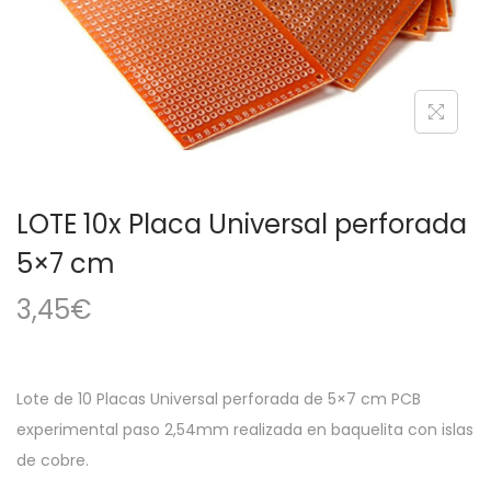
a
i
c
d
i
o
ó
n
LOTE 10x Placa Universal perforada
5×7 cm
3,45
€
Lote de 10 Placas Universal perforada de 5×7 cm PCB
experimental paso 2,54mm realizada en baquelita con islas
de cobre.