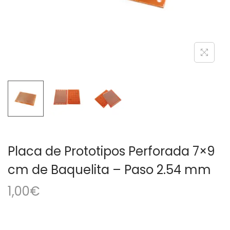
a
i
c
d
i
o
ó
n
Placa de Prototipos Perforada 7×9
cm de Baquelita – Paso 2.54 mm
1,00
€