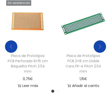
Sin existencias
-
P
a
s
o
2
.
5
Placa de Prototipos
Placa de Prototipos
4
PCB Perforada 9×15 cm
PCB 2×8 cm Doble
Baquelita Pitch 2.54
Cara FR-4 Pitch 2.54
m
mm
mm
m
0,75
€
1,15
€
c
Leer más
Añadir al carrito
a
n
t
i