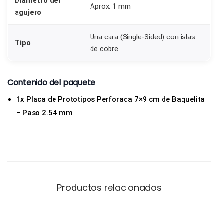
Diámetro del
Aprox. 1 mm
7
agujero
x
9
Una cara (Single-Sided) con islas
Tipo
c
de cobre
m
d
Contenido del paquete
e
1x Placa de Prototipos Perforada 7×9 cm de Baquelita
B
– Paso 2.54 mm
a
q
u
e
l
i
Productos relacionados
t
a