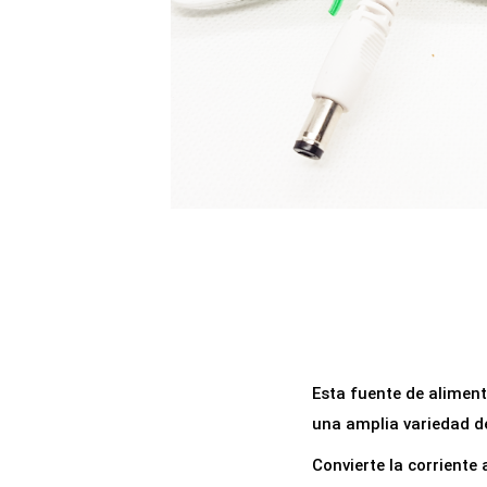
a
i
c
d
i
o
ó
n
Esta fuente de alimen
una amplia variedad de
Convierte la corriente