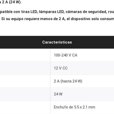
a 2 A (24 W).
atible con tiras LED, lámparas LED, cámaras de seguridad, rou
. Si su equipo requiere menos de 2 A, el dispositivo solo consum
Características
100-240 V CA
12 V CC
2 A (hasta 24 W)
24 W
Enchufe de 5.5 x 2.1 mm