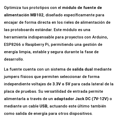
d
Optimiza tus prototipos con el
módulo de fuente de
e
alimentación MB102
, diseñado específicamente para
F
encajar de forma directa en los rieles de alimentación de
u
las protoboards estándar. Este módulo es una
e
herramienta indispensable para proyectos con Arduino,
n
ESP8266 o Raspberry Pi, permitiendo una gestión de
t
energía limpia, estable y segura durante la fase de
e
desarrollo.
d
La fuente cuenta con un sistema de
salida dual
mediante
e
jumpers físicos que permiten seleccionar de forma
A
independiente voltajes de
3.3V o 5V
para cada lateral de la
l
placa de pruebas. Su versatilidad de entrada permite
i
alimentarla a través de un
adaptador Jack DC (7V-12V)
o
m
mediante un cable
USB
, actuando este último también
e
como salida de energía para otros dispositivos.
n