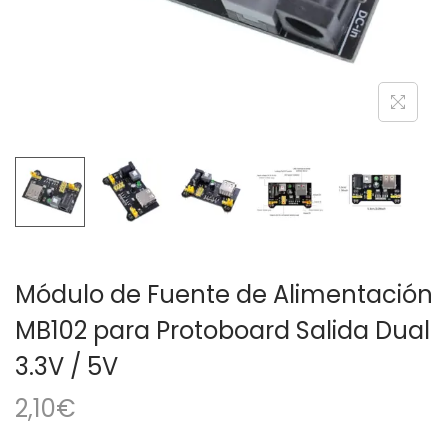
a
i
c
d
i
o
ó
n
Módulo de Fuente de Alimentación
MB102 para Protoboard Salida Dual
3.3V / 5V
2,10
€