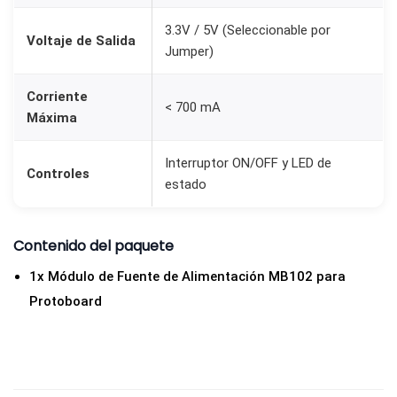
r
3.3V / 5V (Seleccionable por
Voltaje de Salida
o
Jumper)
t
o
Corriente
< 700 mA
Máxima
b
o
Interruptor ON/OFF y LED de
a
Controles
estado
r
d
S
Contenido del paquete
a
1x Módulo de Fuente de Alimentación MB102 para
l
Protoboard
i
d
a
D