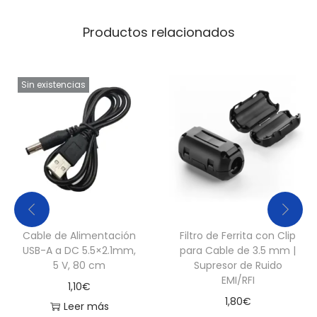
u
Productos relacionados
a
l
3
Sin existencias
.
3
V
/
5
V
c
a
Cable de Alimentación
Filtro de Ferrita con Clip
USB-A a DC 5.5×2.1mm,
para Cable de 3.5 mm |
n
5 V, 80 cm
Supresor de Ruido
t
EMI/RFI
1,10
€
i
1,80
€
Leer más
d