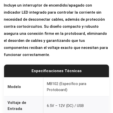
Incluye un interruptor de encendido/apagado con
t
indicador LED integrado para controlar la corriente sin
a
necesidad de desconectar cables, además de protección
c
contra cortocircuitos. Su diseño compacto y robusto
i
asegura una conexión firme en la protoboard, eliminando
ó
el desorden de cables y garantizando que tus
n
componentes reciban el voltaje exacto que necesitan para
M
funcionar correctamente.
B
1
0
Especificaciones Técnicas
2
p
MB102 (Específico para
Modelo
Protoboard)
a
r
Voltaje de
a
6.5V – 12V (DC) / USB
Entrada
P