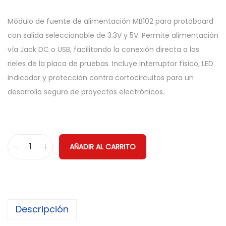
Módulo de fuente de alimentación MB102 para protoboard
con salida seleccionable de 3.3V y 5V. Permite alimentación
vía Jack DC o USB, facilitando la conexión directa a los
rieles de la placa de pruebas. Incluye interruptor físico, LED
indicador y protección contra cortocircuitos para un
desarrollo seguro de proyectos electrónicos.
AÑADIR AL CARRITO
M
ó
d
u
Descripción
l
o