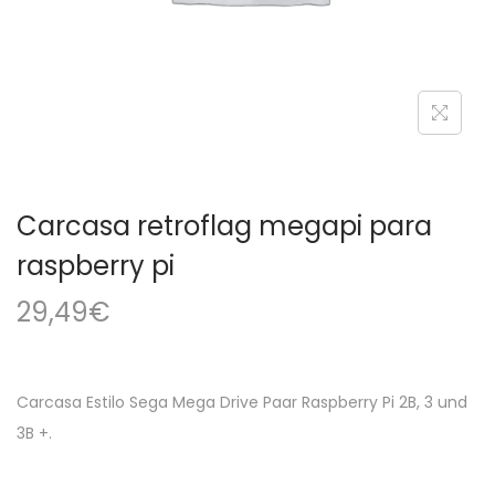
a
i
c
d
i
o
ó
n
Carcasa retroflag megapi para
raspberry pi
29,49
€
Carcasa Estilo Sega Mega Drive Paar Raspberry Pi 2B, 3 und
3B +.