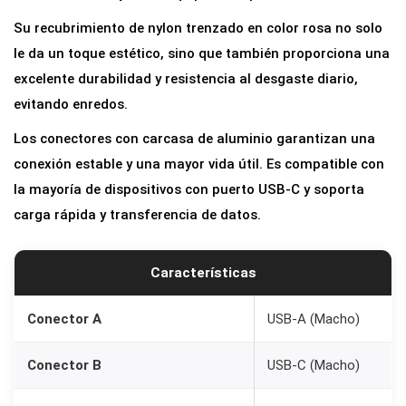
a
Su recubrimiento de nylon trenzado en color rosa no solo
U
le da un toque estético, sino que también proporciona una
S
excelente durabilidad y resistencia al desgaste diario,
B
evitando enredos.
-
Los conectores con carcasa de aluminio garantizan una
A
conexión estable y una mayor vida útil. Es compatible con
2
la mayoría de dispositivos con puerto USB-C y soporta
.
carga rápida y transferencia de datos.
0
d
e
Características
N
y
Conector A
USB-A (Macho)
l
Conector B
USB-C (Macho)
o
n