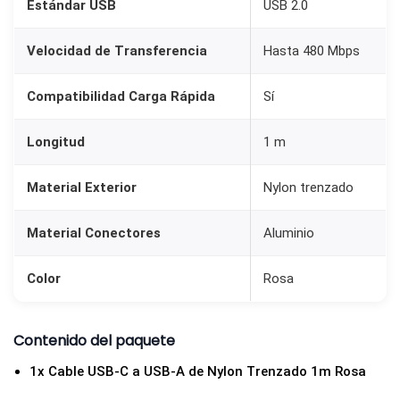
Estándar USB
USB 2.0
T
r
Velocidad de Transferencia
Hasta 480 Mbps
e
n
Compatibilidad Carga Rápida
Sí
z
a
Longitud
1 m
d
Material Exterior
Nylon trenzado
o
y
Material Conectores
Aluminio
A
l
Color
Rosa
u
m
i
Contenido del paquete
n
1x Cable USB-C a USB-A de Nylon Trenzado 1m Rosa
i