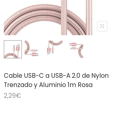
a
i
c
d
i
o
ó
n
Cable USB-C a USB-A 2.0 de Nylon
Trenzado y Aluminio 1m Rosa
2,29
€