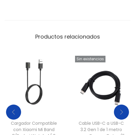
o
1
m
R
Productos relacionados
o
s
a
Sin existencias
c
a
n
t
i
d
a
d
Cargador Compatible
Cable USB-C a USB-C
con Xiaomi Mi Band
3.2 Gen 1 de 1 metro