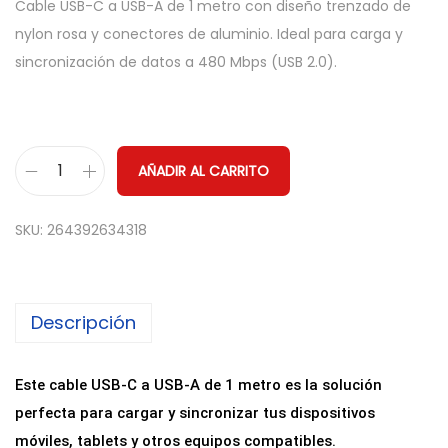
Cable USB-C a USB-A de 1 metro con diseño trenzado de
nylon rosa y conectores de aluminio. Ideal para carga y
sincronización de datos a 480 Mbps (USB 2.0).
AÑADIR AL CARRITO
C
a
SKU:
264392634318
b
l
e
Descripción
U
S
B
Este cable USB-C a USB-A de 1 metro es la solución
-
perfecta para cargar y sincronizar tus dispositivos
C
móviles, tablets y otros equipos compatibles.