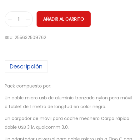
AÑADIR AL CARRITO
C
a
SKU:
255632509762
b
l
e
Descripción
M
i
c
Pack compuesto por:
r
Un cable micro usb de aluminio trenzado nylon para móvil
o
o tablet de 1 metro de longitud en color negro.
u
Un cargador de móvil para coche mechero Carga rápida
s
doble USB 3.1A qualcomm 3.0.
b
+
Un adaptador universal para cable micro usb a Tipo C con