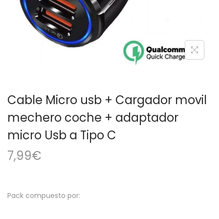
a
i
c
d
i
o
ó
n
Cable Micro usb + Cargador movil
mechero coche + adaptador
micro Usb a Tipo C
7,99
€
Pack compuesto por: