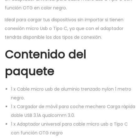
C
función OTG en color negro.
a
Ideal para cargar tus dispositivos sin importar si tienen
r
conexión micro Usb o Tipo C, ya que con el adaptador
g
tendrás disponible los dos tipos de conexión.
a
d
Contenido del
o
paquete
r
m
o
1
x
Cable micro usb de aluminio trenzado nylon 1 metro
v
negro.
i
1
x
Cargador de móvil para coche mechero Carga rápida
l
doble USB 3.1A qualcomm 3.0.
m
1
x
Adaptador universal para cable micro usb a Tipo C
e
con función OTG negro
c