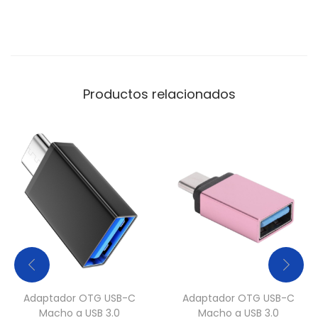
h
e
r
o
c
Productos relacionados
o
c
h
e
+
a
d
a
p
t
Adaptador OTG USB-C
Adaptador OTG USB-C
a
Macho a USB 3.0
Macho a USB 3.0