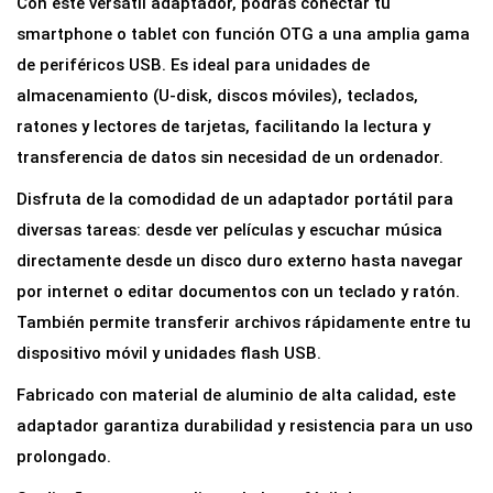
Con este versátil adaptador, podrás conectar tu
T
smartphone o tablet con función OTG a una amplia gama
G
de periféricos USB. Es ideal para unidades de
2
almacenamiento (U-disk, discos móviles), teclados,
e
ratones y lectores de tarjetas, facilitando la lectura y
n
transferencia de datos sin necesidad de un ordenador.
1
Disfruta de la comodidad de un adaptador portátil para
U
diversas tareas: desde ver películas y escuchar música
S
directamente desde un disco duro externo hasta navegar
B
por internet o editar documentos con un teclado y ratón.
3
También permite transferir archivos rápidamente entre tu
.
dispositivo móvil y unidades flash USB.
0
:
Fabricado con material de aluminio de alta calidad, este
U
adaptador garantiza durabilidad y resistencia para un uso
S
prolongado.
B