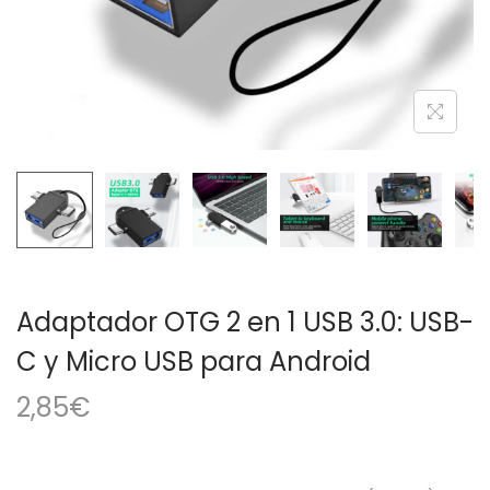
a
i
c
d
i
o
ó
n
Adaptador OTG 2 en 1 USB 3.0: USB-
C y Micro USB para Android
2,85
€