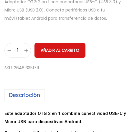
Adaptador OTG 2 en 1 con conectores USB-C (USB 3.0) y
Micro USB (USB 2.0). Conecta periféricos USB a tu
móvil/tablet Android para transferencia de datos.
AÑADIR AL CARRITO
A
d
SKU:
264813351711
a
p
t
Descripción
a
d
o
Este adaptador OTG 2 en 1 combina conectividad USB-C y
r
Micro USB para dispositivos Android.
O