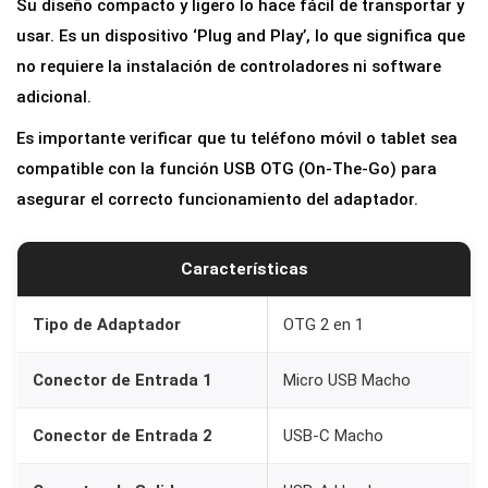
Su diseño compacto y ligero lo hace fácil de transportar y
-
usar. Es un dispositivo ‘Plug and Play’, lo que significa que
C
no requiere la instalación de controladores ni software
y
adicional.
M
i
Es importante verificar que tu teléfono móvil o tablet sea
c
compatible con la función USB OTG (On-The-Go) para
r
asegurar el correcto funcionamiento del adaptador.
o
U
Características
S
B
Tipo de Adaptador
OTG 2 en 1
p
Conector de Entrada 1
Micro USB Macho
a
r
Conector de Entrada 2
USB-C Macho
a
A