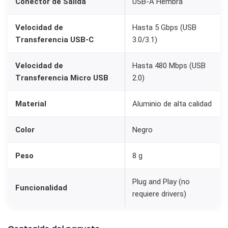
Conector de Salida
USB-A Hembra
n
d
Velocidad de
Hasta 5 Gbps (USB
r
Transferencia USB-C
3.0/3.1)
o
i
Velocidad de
Hasta 480 Mbps (USB
Transferencia Micro USB
2.0)
d
c
Material
Aluminio de alta calidad
a
n
Color
Negro
t
i
Peso
8 g
d
a
Plug and Play (no
Funcionalidad
d
requiere drivers)