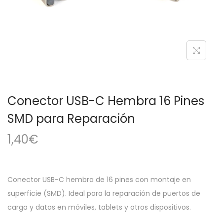
a
i
c
d
i
o
ó
n
Conector USB-C Hembra 16 Pines
SMD para Reparación
1,40
€
Conector USB-C hembra de 16 pines con montaje en
superficie (SMD). Ideal para la reparación de puertos de
carga y datos en móviles, tablets y otros dispositivos.