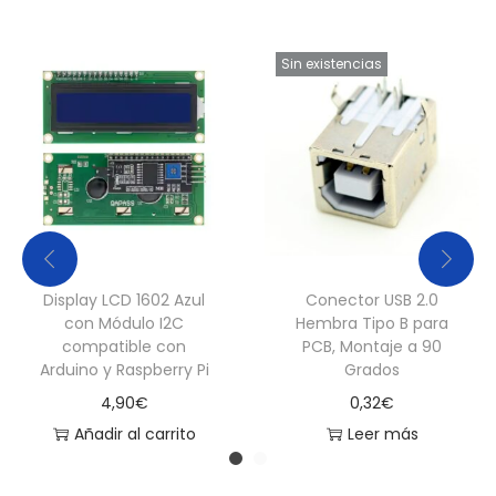
t
i
Sin existencias
d
a
d
Display LCD 1602 Azul
Conector USB 2.0
con Módulo I2C
Hembra Tipo B para
compatible con
PCB, Montaje a 90
Arduino y Raspberry Pi
Grados
4,90
€
0,32
€
Añadir al carrito
Leer más