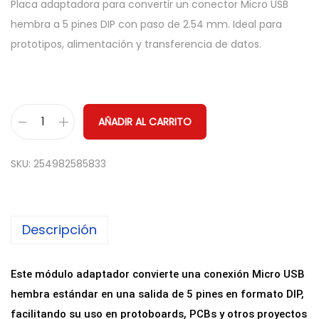
Placa adaptadora para convertir un conector Micro USB
hembra a 5 pines DIP con paso de 2.54 mm. Ideal para
prototipos, alimentación y transferencia de datos.
AÑADIR AL CARRITO
P
l
SKU:
254982585833
a
c
a
Descripción
A
d
a
Este módulo adaptador convierte una conexión Micro USB
p
hembra estándar en una salida de 5 pines en formato DIP,
t
facilitando su uso en protoboards, PCBs y otros proyectos