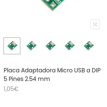
a
i
c
d
i
o
ó
n
Placa Adaptadora Micro USB a DIP
5 Pines 2.54 mm
1,05
€