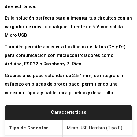
a
de electrónica.
d
Es la solución perfecta para alimentar tus circuitos con un
o
cargador de móvil o cualquier fuente de 5 V con salida
r
Micro USB.
a
También permite acceder a las líneas de datos (D+ y D-)
M
para comunicación con microcontroladores como
i
Arduino, ESP32 o Raspberry Pi Pico.
c
r
Gracias a su paso estándar de 2.54 mm, se integra sin
o
esfuerzo en placas de prototipado, permitiendo una
U
conexión rápida y fiable para pruebas y desarrollo.
S
B
Características
a
D
Tipo de Conector
Micro USB Hembra (Tipo B)
I