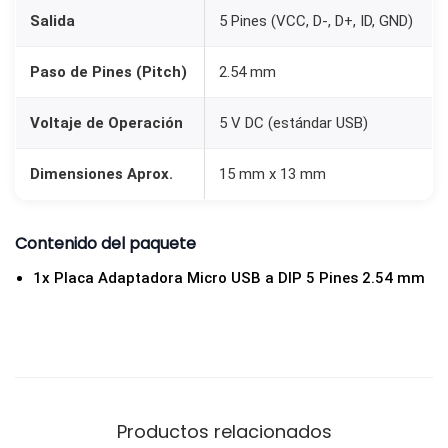
P
Salida
5 Pines (VCC, D-, D+, ID, GND)
5
P
Paso de Pines (Pitch)
2.54 mm
i
Voltaje de Operación
5 V DC (estándar USB)
n
e
Dimensiones Aprox.
15 mm x 13 mm
s
2
.
Contenido del paquete
5
1x Placa Adaptadora Micro USB a DIP 5 Pines 2.54 mm
4
m
m
c
a
Productos relacionados
n