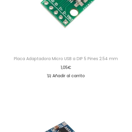
a
i
c
d
i
o
ó
n
Placa Adaptadora Micro USB a DIP 5 Pines 2.54 mm
1,05
€
Añadir al carrito