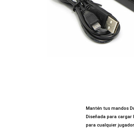
a
i
c
d
i
o
ó
n
Mantén tus mandos Dua
Diseñada para cargar 
para cualquier jugador