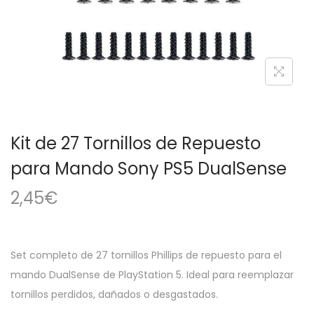
a
i
c
d
i
o
ó
n
Kit de 27 Tornillos de Repuesto
para Mando Sony PS5 DualSense
2,45
€
Set completo de 27 tornillos Phillips de repuesto para el
mando DualSense de PlayStation 5. Ideal para reemplazar
tornillos perdidos, dañados o desgastados.