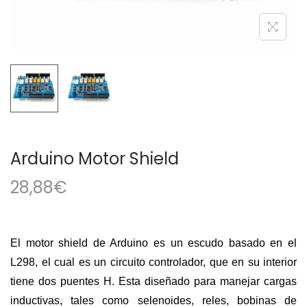
a
i
c
d
i
o
ó
n
Arduino Motor Shield
28,88
€
El motor shield de Arduino es un escudo basado en el
L298, el cual es un circuito controlador, que en su interior
tiene dos puentes H. Esta diseñado para manejar cargas
inductivas, tales como selenoides, reles, bobinas de