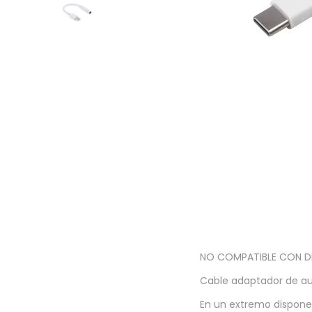
a
i
c
d
i
o
ó
n
NO COMPATIBLE CON DI
Cable adaptador de au
En un extremo dispone 