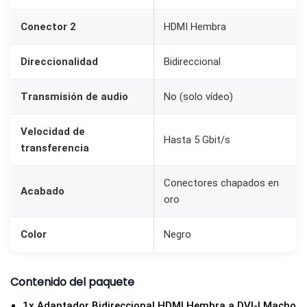
H
Conector 2
HDMI Hembra
e
m
Direccionalidad
Bidireccional
b
r
Transmisión de audio
No (solo vídeo)
a
a
Velocidad de
Hasta 5 Gbit/s
D
transferencia
V
I
Conectores chapados en
Acabado
oro
M
a
Color
Negro
c
h
o
Contenido del paquete
2
1x Adaptador Bidireccional HDMI Hembra a DVI-I Macho