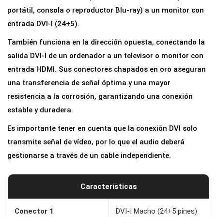
i
portátil, consola o reproductor Blu-ray) a un monitor con
d
entrada DVI-I (24+5).
i
También funciona en la dirección opuesta, conectando la
r
salida DVI-I de un ordenador a un televisor o monitor con
e
entrada HDMI. Sus conectores chapados en oro aseguran
c
una transferencia de señal óptima y una mayor
c
resistencia a la corrosión, garantizando una conexión
i
estable y duradera.
o
Es importante tener en cuenta que la conexión DVI solo
n
transmite señal de vídeo, por lo que el audio deberá
a
gestionarse a través de un cable independiente.
l
H
D
Características
M
I
Conector 1
DVI-I Macho (24+5 pines)