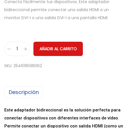
Conecta fácilmente tus dispositivos. Este adaptador
bidireccional permite conectar una salida HDMI a un
monitor DVI-I o una salida DVI-I a una pantalla HDMI.
AÑADIR AL CARRITO
A
d
SKU:
254619598062
a
p
t
Descripción
a
d
o
Este adaptador bidireccional es la solución perfecta para
r
conectar dispositivos con diferentes interfaces de vídeo.
B
Permite conectar un dispositivo con salida HDMI (como un