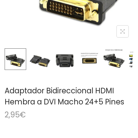
a
i
c
d
i
o
ó
n
Adaptador Bidireccional HDMI
Hembra a DVI Macho 24+5 Pines
2,95
€