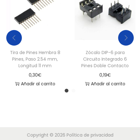
s
o
2
.
5
4
Tira de Pines Hembra 8
Zócalo DIP-6 para
m
Pines, Paso 2.54 mm,
Circuito Integrado 6
m
Longitud 11 mm
Pines Doble Contacto
)
0,30
€
0,19
€
c
Añadir al carrito
Añadir al carrito
a
n
t
i
d
a
Copyright © 2026
Política de privacidad