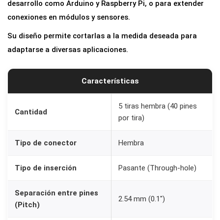
desarrollo como Arduino y Raspberry Pi, o para extender
H
conexiones en módulos y sensores.
e
m
Su diseño permite cortarlas a la medida deseada para
b
adaptarse a diversas aplicaciones.
r
a
Características
1
x
5 tiras hembra (40 pines
Cantidad
4
por tira)
0
p
Tipo de conector
Hembra
a
Tipo de inserción
Pasante (Through-hole)
r
a
Separación entre pines
P
2.54 mm (0.1″)
(Pitch)
C