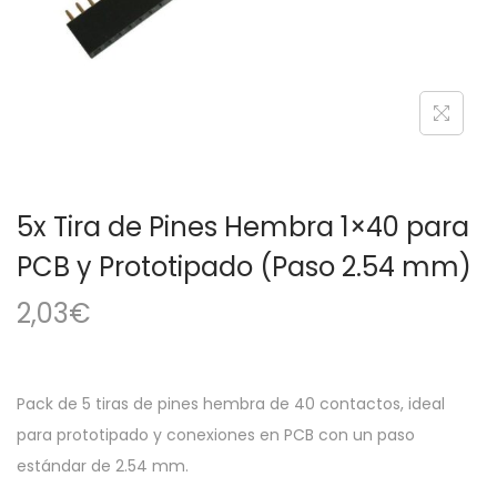
a
i
c
d
i
o
ó
n
5x Tira de Pines Hembra 1×40 para
PCB y Prototipado (Paso 2.54 mm)
2,03
€
Pack de 5 tiras de pines hembra de 40 contactos, ideal
para prototipado y conexiones en PCB con un paso
estándar de 2.54 mm.