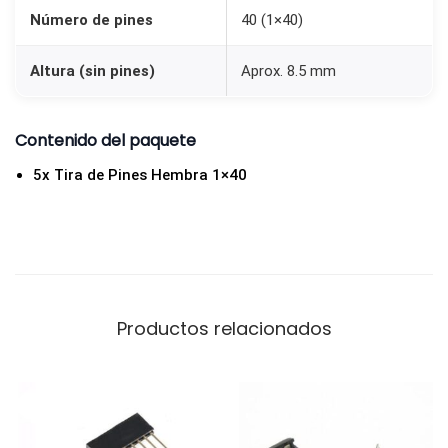
B
Número de pines
40 (1×40)
y
P
Altura (sin pines)
Aprox. 8.5 mm
r
o
Contenido del paquete
t
5x Tira de Pines Hembra 1×40
o
t
i
p
a
d
Productos relacionados
o
(
P
a