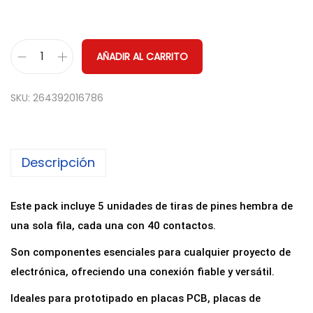
AÑADIR AL CARRITO
5
x
SKU:
264392016786
T
i
r
Descripción
a
d
e
Este pack incluye 5 unidades de tiras de pines hembra de
P
una sola fila, cada una con 40 contactos.
i
Son componentes esenciales para cualquier proyecto de
n
electrónica, ofreciendo una conexión fiable y versátil.
e
Ideales para prototipado en placas PCB, placas de
s